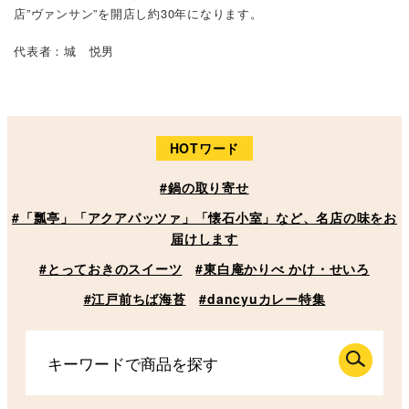
店”ヴァンサン”を開店し約30年になります。
代表者：城 悦男
HOTワード
#鍋の取り寄せ
#「瓢亭」「アクアパッツァ」「懐石小室」など、名店の味をお
届けします
#とっておきのスイーツ
#東白庵かりべ かけ・せいろ
#江戸前ちば海苔
#dancyuカレー特集