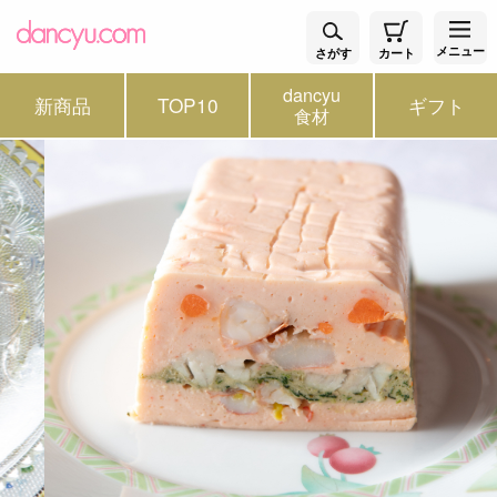
メニュー
さがす
カート
dancyu
新商品
TOP10
ギフト
食材