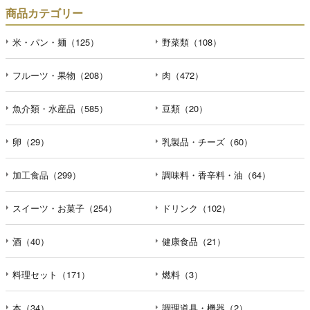
商品カテゴリー
米・パン・麺（125）
野菜類（108）
フルーツ・果物（208）
肉（472）
魚介類・水産品（585）
豆類（20）
卵（29）
乳製品・チーズ（60）
加工食品（299）
調味料・香辛料・油（64）
スイーツ・お菓子（254）
ドリンク（102）
酒（40）
健康食品（21）
料理セット（171）
燃料（3）
本（34）
調理道具・機器（2）