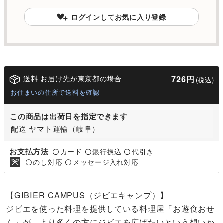
ログインしてお気に入り登録
送料 お届け先が東京都の場合
726円
(税込)
お住まいの住所で送料を確認
この商品は出荷日を指定できます
配送 ヤマト運輸（岐阜）
お支払方法
カード
銀行振込
代引き
〇
〇
〇
のし対応
メッセージ入れ対応
〇
〇
【GIBIER CAMPUS（ジビエキャンプ）】
ジビエを使った料理を提供している料理屋「お遊食おせ
ん」が、より多くの方にジビエを広げたいという想いか