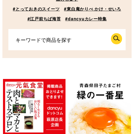
#とっておきのスイーツ
#東白庵かりべ かけ・せいろ
#江戸前ちば海苔
#dancyuカレー特集