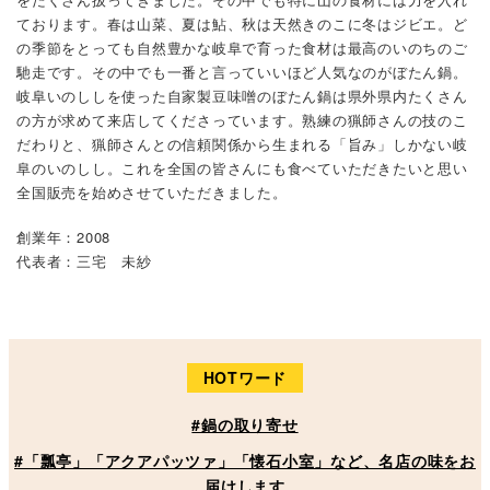
ております。春は山菜、夏は鮎、秋は天然きのこに冬はジビエ。ど
の季節をとっても自然豊かな岐阜で育った食材は最高のいのちのご
馳走です。その中でも一番と言っていいほど人気なのがぼたん鍋。
岐阜いのししを使った自家製豆味噌のぼたん鍋は県外県内たくさん
の方が求めて来店してくださっています。熟練の猟師さんの技のこ
だわりと、猟師さんとの信頼関係から生まれる「旨み」しかない岐
阜のいのしし。これを全国の皆さんにも食べていただきたいと思い
全国販売を始めさせていただきました。
創業年：2008
代表者：三宅 未紗
HOTワード
#鍋の取り寄せ
#「瓢亭」「アクアパッツァ」「懐石小室」など、名店の味をお
届けします