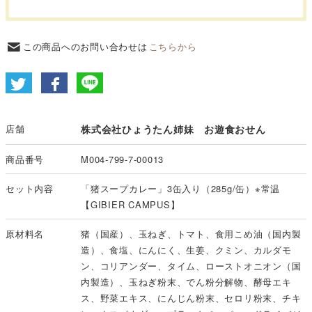
この商品へのお問い合わせは
こちらから
店舗
株式会社ひょうたん姉妹 お遊食おせん
商品番号
M004-799-7-00013
セット内容
「猪スープカレー」3缶入り（285g/缶）※常温
【GIBIER CAMPUS】
原材料名
猪（国産）、玉ねぎ、トマト、食用こめ油（国内製
造）、食塩、にんにく、生姜、クミン、カルダモ
ン、コリアンダー、タイム、ローストオニオン（国
内製造）、玉ねぎ粉末、でん粉分解物、酵母エキ
ス、野菜エキス、にんじん粉末、セロリ粉末、チキ