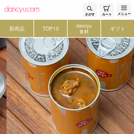
メニュー
さがす
カート
dancyu
新商品
TOP10
ギフト
食材