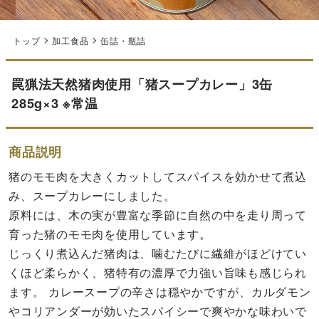
トップ
加工食品
缶詰・瓶詰
罠猟法天然猪肉使用「猪スープカレー」3缶
285g×3 ※常温
商品説明
猪のモモ肉を大きくカットしてスパイスを効かせて煮込
み、スープカレーにしました。
原料には、木の実が豊富な季節に自然の中を走り周って
育った猪のモモ肉を使用しています。
じっくり煮込んだ猪肉は、噛むたびに繊維がほどけてい
くほど柔らかく、猪特有の濃厚で力強い旨味も感じられ
ます。 カレースープの辛さは穏やかですが、カルダモン
やコリアンダーが効いたスパイシーで爽やかな味わいで