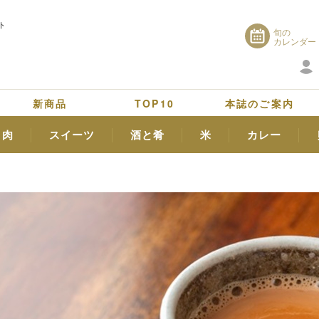
ト
旬の
カレンダー
新商品
TOP10
本誌のご案内
肉
スイーツ
酒と肴
米
カレー