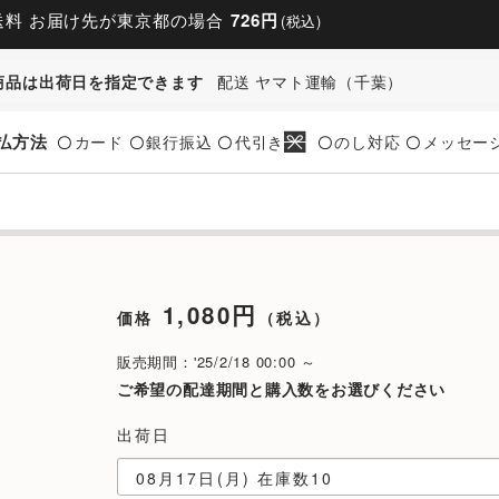
送料 お届け先が東京都の場合
726円
(税込)
商品は出荷日を指定できます
配送 ヤマト運輸（千葉）
払方法
カード
銀行振込
代引き
のし対応
メッセー
〇
〇
〇
〇
〇
1,080円
価格
（税込）
販売期間：'25/2/18 00:00 ～
ご希望の配達期間と購入数をお選びください
出荷日