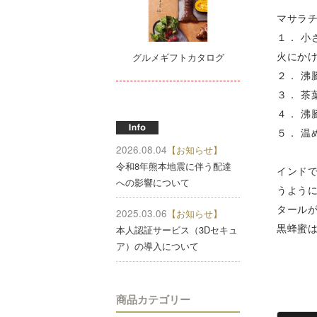
マサラ
１． 小
火にか
グルメギフトカタログ
２． 
３． 
４． 沸
５． 
2026.08.04
【お知らせ】
令和8年熊本地震に伴う配達
インド
への影響について
うよう
タール
2025.03.06
【お知らせ】
黒蜂蜜は
本人認証サービス（3Dセキュ
ア）の導入について
商品カテゴリー