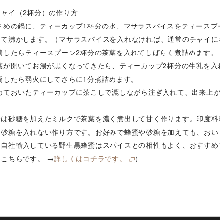
チャイ（2杯分）の作り方
さめの鍋に、ティーカップ1杯分の水、マサラスパイスをティースプ
けて沸かします。（マサラスパイスを入れなければ、通常のチャイに
沸騰したらティースプーン2杯分の茶葉を入れてしばらく煮詰めます。
茶葉が開いてお湯が黒くなってきたら、ティーカップ2杯分の牛乳を入
騰したら弱火にしてさらに1分煮詰めます。
温めておいたティーカップに茶こしで漉しながら注ぎ入れて、出来上
では砂糖を加えたミルクで茶葉を濃く煮出して甘く作ります。印度料
に砂糖を入れない作り方です。お好みで蜂蜜や砂糖を加えても、おい
が自社輸入している野生黒蜂蜜はスパイスとの相性もよく、おすすめ
こちらです。 →
詳しくはコチラです。
）