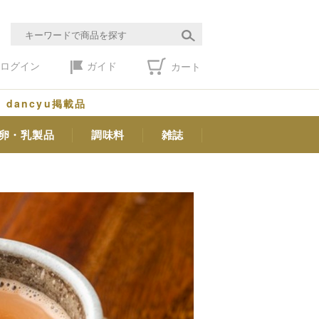
ログイン
ガイド
カート
dancyu掲載品
卵・乳製品
調味料
雑誌