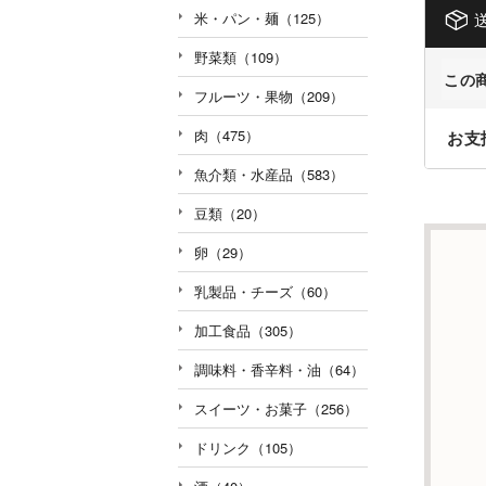
米・パン・麺（125）
野菜類（109）
この
フルーツ・果物（209）
肉（475）
お支
魚介類・水産品（583）
豆類（20）
卵（29）
乳製品・チーズ（60）
加工食品（305）
調味料・香辛料・油（64）
スイーツ・お菓子（256）
ドリンク（105）