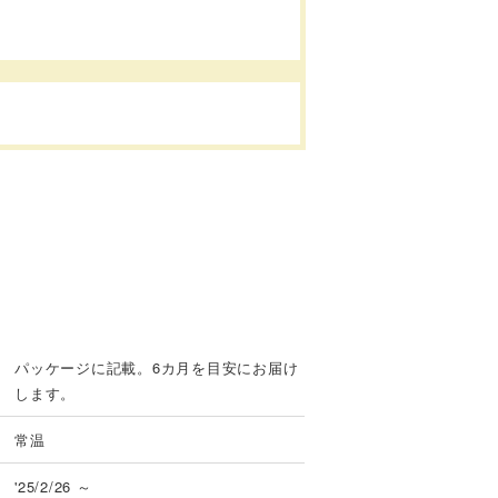
パッケージに記載。6カ月を目安にお届け
します。
常温
'25/2/26 ～