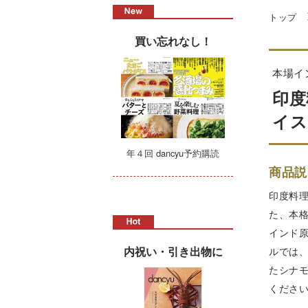
トップ
買い忘れなし！
本場イ
印度
イス
年４回 dancyu予約購読
商品説
印度料
た、本
インド
内祝い・引き出物に
ルでは
たシナ
くださ