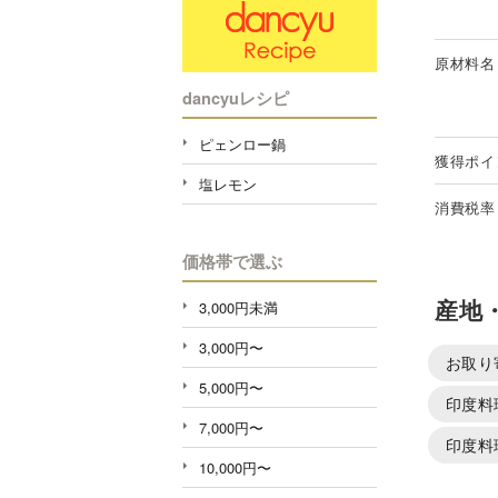
原材料名
dancyuレシピ
ピェンロー鍋
獲得ポイ
塩レモン
消費税率
価格帯で選ぶ
産地
3,000円未満
3,000円〜
お取り
5,000円〜
印度料
7,000円〜
印度料
10,000円〜