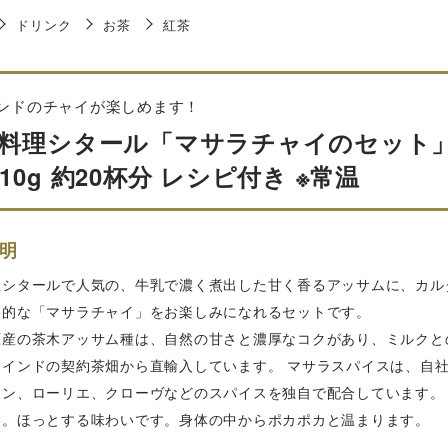
ドリンク
お茶
紅茶
ンドのチャイが楽しめます！
料理シタール「マサラチャイのセット」紅
10g 約20杯分 レシピ付き ※常温
明
理シタールで人気の、牛乳で濃く煮出した甘く香るアッサムに、カル
格的な「マサラチャイ」をお楽しみになれるセットです。
原産の茶木アッサム種は、自然の甘さと濃厚なコクがあり、ミルクと
、インドの契約茶畑から直輸入しています。 マサラスパイスは、自
モン、ローリエ、クローヴなどのスパイスを独自で配合しています。
い。ほっとする味わいです。身体の中からポカポカと温まります。