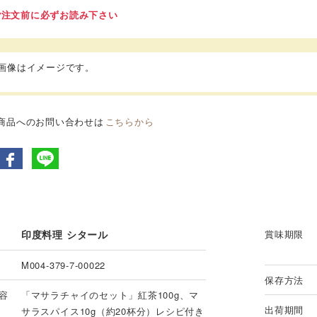
ご注文前に必ずお読み下さい
品画像はイメージです。
商品へのお問い合わせは
こちらから
印度料理 シタール
賞味期限
M004-379-7-00022
保存方法
容
「マサラチャイのセット」紅茶100g、マ
出荷期間
サラスパイス10g（約20杯分）レシピ付き