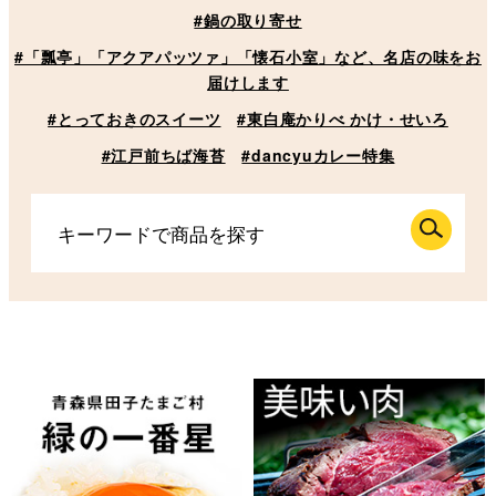
#鍋の取り寄せ
#「瓢亭」「アクアパッツァ」「懐石小室」など、名店の味をお
届けします
#とっておきのスイーツ
#東白庵かりべ かけ・せいろ
#江戸前ちば海苔
#dancyuカレー特集