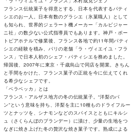
「ラ・ヴィエイユ・フランス」木村成克シェフ
フランス伝統菓子を得意とする、日本を代表するパティ
シエのお一人。日本有数のグラシエ（氷菓職人）として
も知られ、世界的ジェラート機メーカー「カルピジャー
ニ社」の数少ない公式指導員でもあります。神戸・ポー
トピアホテルで修業後、フランス各地で約11年間パティ
シエの経験を積み、パリの老舗「ラ・ヴィエイユ・フラ
ンス」で日本人初のシェフ・パティシエを務めました。
帰国後、2007年に東京・千歳烏山で同店を開業。きちん
と手間をかけた、フランス菓子の正統を今に伝えてくれ
る希少なシェフです。
「ベラベッカ」とは
フランス・アルザス地方の冬の伝統菓子。“洋梨のパ
ン”という意味を持ち、洋梨を主に10種ものドライフルー
ツとナッツを、シナモンなどのスパイスとともにキルシ
ュ（さくらんぼのブランデー）に漬け、少量の生地をつ
なぎに焼き上げた冬の贅沢な焼き菓子です。熟成による