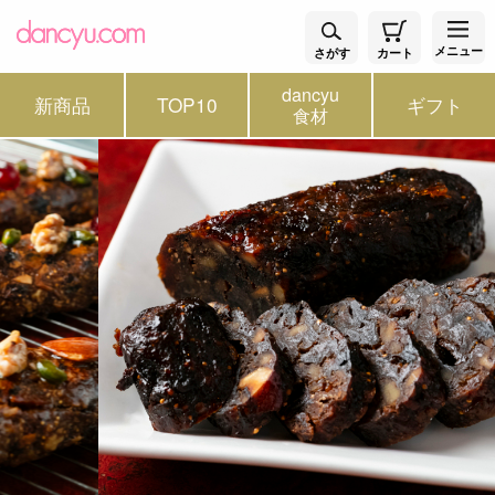
メニュー
さがす
カート
dancyu
新商品
TOP10
ギフト
食材