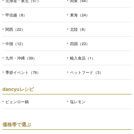
北海道・東北（57）
関東（64）
甲信越（8）
東海（24）
関西（22）
北陸（8）
中国（12）
四国（23）
九州・沖縄（39）
輸入食品（1）
季節イベント（76）
ペットフード（3）
dancyuレシピ
ピェンロー鍋
塩レモン
価格帯で選ぶ