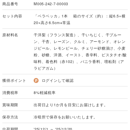
商品番号
M005-242-7-00003
セット内容
「ベラベッカ」1本 箱のサイズ（約）：縦6.5×横
20×高さ6.5cm※常温
原材料名
干洋梨（フランス製造）、干いちじく、干プルー
ン、干杏、レーズン、クルミ、アーモンド、オレン
ジピール、レモンピール、チェリー砂糖漬け、小麦
粉、砂糖、洋酒、イースト、香辛料、ピスタチオ/酸
味料、着色料（赤102）、バニラ香料、増粘剤（ア
ラビアガム）
獲得ポイント
ログインして確認
消費税率
8%軽減税率
賞味期限
出荷日より1か月を目安にお届けします。
保存方法
冷暗所で保存をお願いいたします。
出荷期間
'25/12/1 ～ '25/12/20