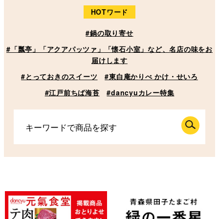
HOTワード
#鍋の取り寄せ
#「瓢亭」「アクアパッツァ」「懐石小室」など、名店の味をお
届けします
#とっておきのスイーツ
#東白庵かりべ かけ・せいろ
#江戸前ちば海苔
#dancyuカレー特集