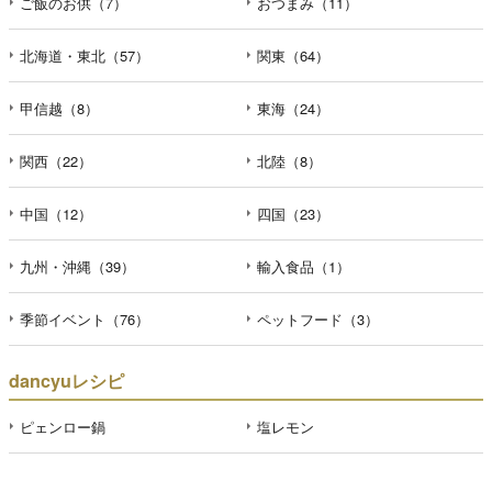
ご飯のお供（7）
おつまみ（11）
北海道・東北（57）
関東（64）
甲信越（8）
東海（24）
関西（22）
北陸（8）
中国（12）
四国（23）
九州・沖縄（39）
輸入食品（1）
季節イベント（76）
ペットフード（3）
dancyuレシピ
ピェンロー鍋
塩レモン