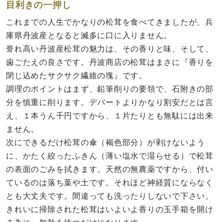
目利きの一押し
これまでの人生でかなりの松茸を食べてきましたが、兵
庫県丹波産となると滅多に口に入りません。
誉れ高い丹波産松茸の魅力は、その香りと味、そして、
歯ごたえの良さです。丹波商店の松茸はまさに『香りを
閉じ込めたサクサク繊維の塊』です。
調理のポイントはまず、鉛筆削りの要領で、石附きの部
分を慎重に削ります。デパートよりかなり割安だとは言
え、１本うん千円ですから、１片たりとも無駄には出来
ません。
次にできるだけ松茸の傘（褐色部分）が剥けないよう
に、かたく絞ったふきん（薄い塩水で湿らせる）で松茸
の表面のごみを拭きます。天然の無農薬ですから、付い
ているのは落ち葉や土です。それほど神経質にならなく
とも大丈夫です。間違っても洗ったりしないで下さい。
きれいに掃除された松茸はいよいよ香りの玉手箱を開け
る為に、加熱を待つだけになります。