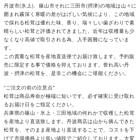
丹波市(氷上)、篠山市それに三田市(摂津)の地域は山々に
囲まれ霧深く寒暖の差がはげしい気候により、この地域
で採れる松茸は優れた味、香り、瑞々しい歯ざわりで素
晴らしい松茸と評価されてきました。近年は収穫量も少
なくなり高値で取引される為、入手困難になっていま
す。
この貴重な松茸を産地直送便でお届け致します。予約販
売に限定する事で価格を抑えております。誉れ高い丹
波・摂津の松茸を、是非この機会にご堪能ください。
”ご注文の前の注意点"
松茸は商品寿命が極端に短いです。必ず確実に受け取れ
るお届け日をご指定ください。
兵庫県の篠山・氷上・三田地域の何れかで収穫した松茸
を産地より直送致します。丹波商店は山から摘んできた
松茸を、そのまま産地より直送することで、コストを下
げて市場価格より低い値段でご紹介しております。大変