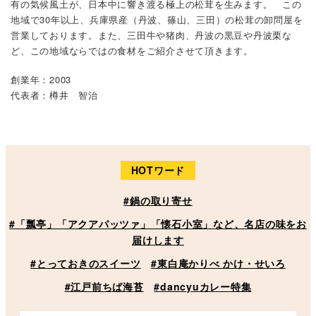
有の気候風土が、日本中に響き渡る極上の松茸を生みます。 この
地域で30年以上、兵庫県産（丹波、篠山、三田）の松茸の卸問屋を
営業しております。また、三田牛や猪肉、丹波の黒豆や丹波栗な
ど、この地域ならではの食材をご紹介させて頂きます。
創業年：2003
代表者：樽井 智治
HOTワード
#鍋の取り寄せ
#「瓢亭」「アクアパッツァ」「懐石小室」など、名店の味をお
届けします
#とっておきのスイーツ
#東白庵かりべ かけ・せいろ
#江戸前ちば海苔
#dancyuカレー特集