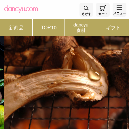
メニュー
さがす
カート
dancyu
新商品
TOP10
ギフト
食材