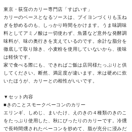
東京・荻窪のカリー専門店「すぱいす」
カリーのベースとなるソースは、ブイヨンづくりも玉ね
ぎを炒めるのも、しっかり時間をかけます。うま味調味
料としてアミノ酸は一切使わず、魚醤など意外な発酵調
味料が、味の奥行きを支えているのです。余計な脂分を
徹底して取り除き、小麦粉を使用していないから、後味
は軽快です。
家で食べる際にも、できればご飯は店同様たっぷりと供
してください。断然、満足度が違います。米は硬めに炊
いたほうが、カリーとの相性がいいです。
▼セット内容
■きのことスモークベーコンのカリー
エリンギ、しめじ、まいたけ、えのきの４種類のきのこ
をたっぷり使用した、秋にぴったりのカリーです。冷燻
で長時間燻されたベーコンを炒めて、脂が充分に浸みだ