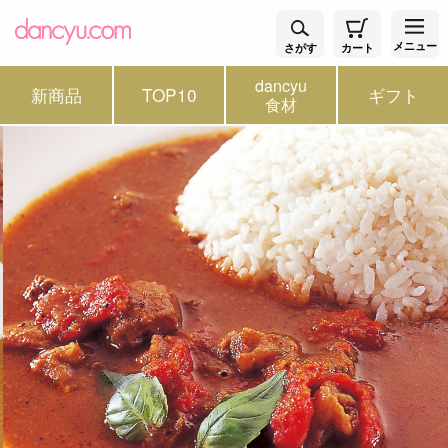
メニュー
さがす
カート
dancyu
新商品
TOP10
ギフト
食材