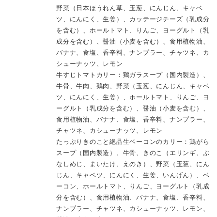
野菜（日本ほうれん草、玉葱、にんじん、キャベ
ツ、にんにく、生姜）、カッテージチーズ（乳成分
を含む）、ホールトマト、りんご、ヨーグルト（乳
成分を含む）、醤油（小麦を含む）、食用植物油、
バナナ、食塩、香辛料、ナンプラー、チャツネ、カ
シューナッツ、レモン
牛すじトマトカリー：鶏ガラスープ（国内製造）、
牛骨、牛肉、鶏肉、野菜（玉葱、にんじん、キャベ
ツ、にんにく、生姜）、ホールトマト、りんご、ヨ
ーグルト（乳成分を含む）、醤油（小麦を含む）、
食用植物油、バナナ、食塩、香辛料、ナンプラー、
チャツネ、カシューナッツ、レモン
たっぷりきのこと絶品生ベーコンのカリー：鶏がら
スープ（国内製造）、牛骨、きのこ（エリンギ、ぶ
なしめじ、まいたけ、えのき）、野菜（玉葱、にん
じん、キャベツ、にんにく、生姜、いんげん）、ベ
ーコン、ホールトマト、りんご、ヨーグルト（乳成
分を含む）、食用植物油、バナナ、食塩、香辛料、
ナンプラー、チャツネ、カシューナッツ、レモン、