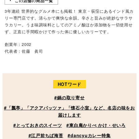
この店舗の商品一覧
3年連続 世界的なグルメ本にも掲載！ 東京・荻窪にあるインド風カ
リー専門店です。清らかで爽快な余韻。辛さと旨みが絶妙なサラサ
ラカリー。うま味調味料としてのアミノ酸ほか添加物を一切使用せ
ず、正直に手間暇かけて作った体に優しいカリーです。
創業年：2002
代表者：佐藤 眞司
HOTワード
#鍋の取り寄せ
#「瓢亭」「アクアパッツァ」「懐石小室」など、名店の味をお
届けします
#とっておきのスイーツ
#東白庵かりべ かけ・せいろ
#江戸前ちば海苔
#dancyuカレー特集