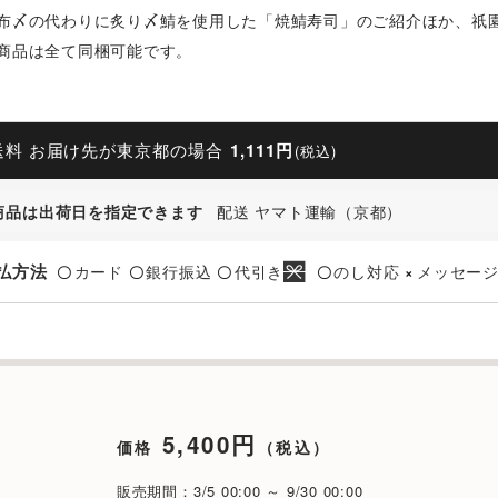
昆布〆の代わりに炙り〆鯖を使用した「焼鯖寿司」のご紹介ほか、祇
い商品は全て同梱可能です。
送料 お届け先が東京都の場合
1,111円
(税込)
商品は出荷日を指定できます
配送 ヤマト運輸（京都）
払方法
カード
銀行振込
代引き
のし対応
メッセー
〇
〇
〇
〇
×
5,400円
価格
（税込）
販売期間：3/5 00:00 ～ 9/30 00:00