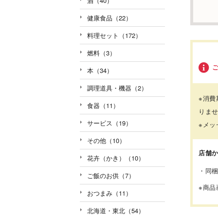
酒（40）
健康食品（22）
料理セット（172）
燃料（3）
本（34）
調理道具・機器（2）
※消費
食器（11）
りま
サービス（19）
※メ
その他（10）
店舗
花卉（かき）（10）
・同
ご飯のお供（7）
※商
おつまみ（11）
北海道・東北（54）