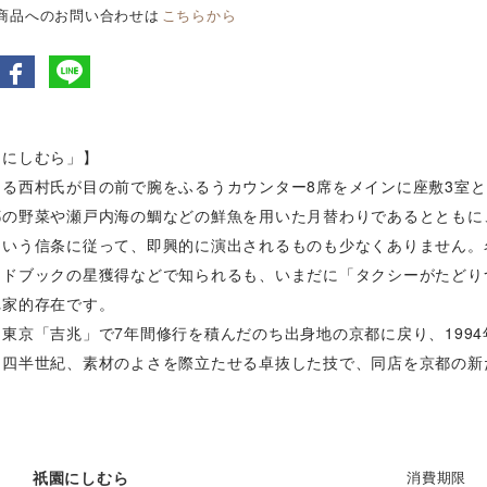
商品へのお問い合わせは
こちらから
園にしむら」】
ある西村氏が目の前で腕をふるうカウンター8席をメインに座敷3室
都の野菜や瀬戸内海の鯛などの鮮魚を用いた月替わりであるとともに
という信条に従って、即興的に演出されるものも少なくありません。
イドブックの星獲得などで知られるも、いまだに「タクシーがたどり
れ家的存在です。
東京「吉兆」で7年間修行を積んだのち出身地の京都に戻り、199
約四半世紀、素材のよさを際立たせる卓抜した技で、同店を京都の新
祇園にしむら
消費期限