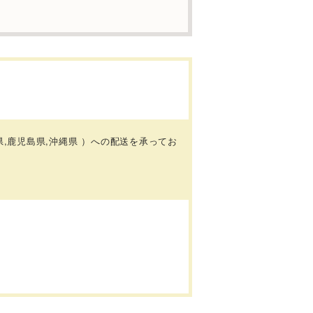
県,鹿児島県,沖縄県 ）
への配送を承ってお