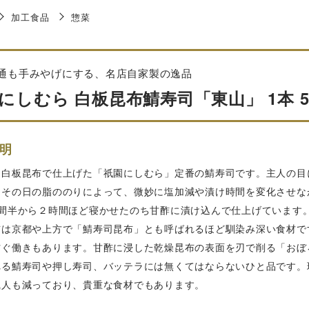
加工食品
惣菜
通も手みやげにする、名店自家製の逸品
にしむら 白板昆布鯖寿司「東山」 1本 50
明
な白板昆布で仕上げた「祇園にしむら」定番の鯖寿司です。主人の目
はその日の脂ののりによって、微妙に塩加減や漬け時間を変化させな
時間半から２時間ほど寝かせたのち甘酢に漬け込んで仕上げています
布は京都や上方で「鯖寿司昆布」とも呼ばれるほど馴染み深い食材で
防ぐ働きもあります。甘酢に浸した乾燥昆布の表面を刃で削る「おぼ
れる鯖寿司や押し寿司、バッテラには無くてはならないひと品です。
職人も減っており、貴重な食材でもあります。