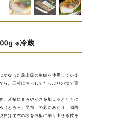
0g ※冷蔵
にかなった最上級の生鯖を使用していま
がら、三枚におろしてたっぷりの塩で覆
。
す。〆鯖にまろやかさを加えるとともに
ろ（とろろ）昆布」の芯にあたり、関西
現在は昆布の芯を白板に削り出せる技を