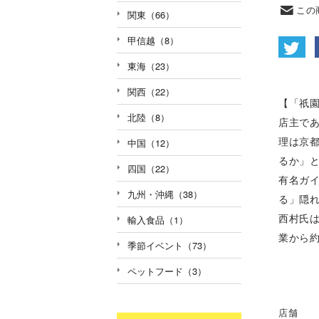
この
関東（66）
甲信越（8）
東海（23）
関西（22）
【「祇
北陸（8）
店主で
理は京
中国（12）
るか」
四国（22）
有名ガ
九州・沖縄（38）
る」隠
西村氏は
輸入食品（1）
業から
季節イベント（73）
ペットフード（3）
店舗