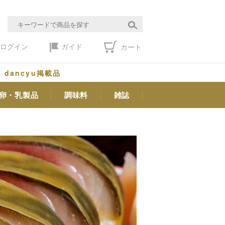
ログイン
ガイド
カート
dancyu掲載品
卵・乳製品
調味料
雑誌