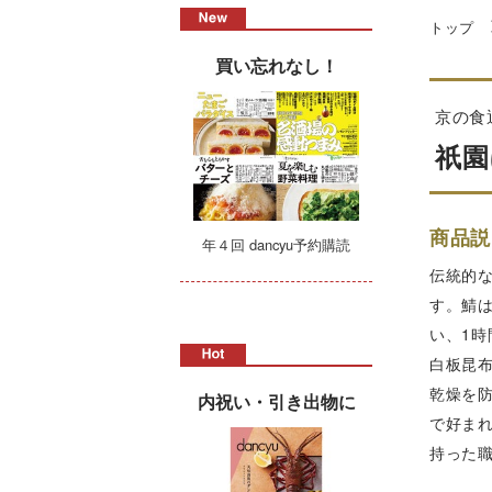
トップ
買い忘れなし！
京の食
祇園
商品説
年４回 dancyu予約購読
伝統的
す。鯖
い、1
白板昆
乾燥を
内祝い・引き出物に
で好ま
持った