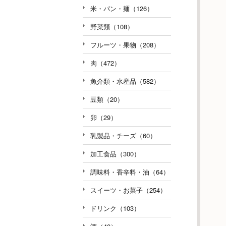
米・パン・麺（126）
野菜類（108）
フルーツ・果物（208）
肉（472）
魚介類・水産品（582）
豆類（20）
卵（29）
乳製品・チーズ（60）
加工食品（300）
調味料・香辛料・油（64）
スイーツ・お菓子（254）
ドリンク（103）