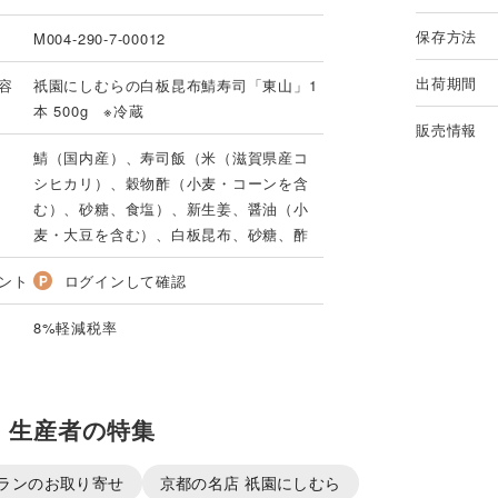
保存方法
M004-290-7-00012
出荷期間
容
祇園にしむらの白板昆布鯖寿司「東山」1
本 500g ※冷蔵
販売情報
鯖（国内産）、寿司飯（米（滋賀県産コ
シヒカリ）、穀物酢（小麦・コーンを含
む）、砂糖、食塩）、新生姜、醤油（小
麦・大豆を含む）、白板昆布、砂糖、酢
ント
ログインして確認
8%軽減税率
・生産者の特集
ランのお取り寄せ
京都の名店 祇園にしむら