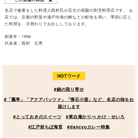
名店で修業をした料理人西村氏が店主の祇園の割烹料理店です。 お
店では、京都の野菜や瀬戸内海の鯛などの鮮魚を用い、季節に応じ
た料理を、月替わりでお出ししております。
創業年：1994
代表者：西村 元秀
HOTワード
#鍋の取り寄せ
#「瓢亭」「アクアパッツァ」「懐石小室」など、名店の味をお
届けします
#とっておきのスイーツ
#東白庵かりべ かけ・せいろ
#江戸前ちば海苔
#dancyuカレー特集