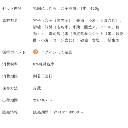
セット内容
祇園にしむら「穴子寿司」1本 450g
原材料名
穴子（穴子（国内産）、醤油（小麦・大豆含む）、
砂糖、味醂（もち米、米麹・醸造アルコール、糖
類））、寿司飯（米（滋賀県産コシヒカリ米、穀物
酢（小麦・コーン含む）、砂糖、食塩）、新生姜
獲得ポイント
ログインして確認
消費税率
8%軽減税率
消費期限
到着日当日
保存方法
冷蔵
出荷期間
'21/10/7 ～
販売情報
販売期間：'21/10/7 00:00 ～