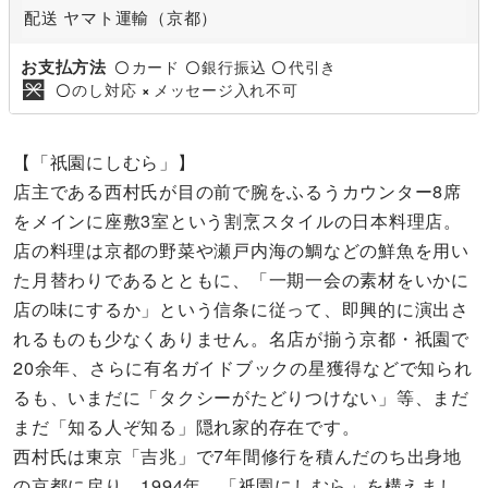
配送 ヤマト運輸（京都）
お支払方法
カード
銀行振込
代引き
〇
〇
〇
のし対応
メッセージ入れ不可
〇
×
【「祇園にしむら」】
店主である西村氏が目の前で腕をふるうカウンター8席
をメインに座敷3室という割烹スタイルの日本料理店。
店の料理は京都の野菜や瀬戸内海の鯛などの鮮魚を用い
た月替わりであるとともに、「一期一会の素材をいかに
店の味にするか」という信条に従って、即興的に演出さ
れるものも少なくありません。名店が揃う京都・祇園で
20余年、さらに有名ガイドブックの星獲得などで知られ
るも、いまだに「タクシーがたどりつけない」等、まだ
まだ「知る人ぞ知る」隠れ家的存在です。
西村氏は東京「吉兆」で7年間修行を積んだのち出身地
の京都に戻り、1994年、「祇園にしむら」を構えまし