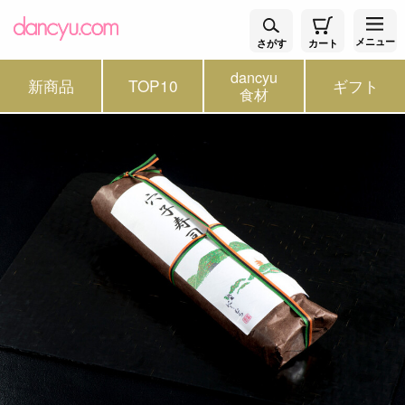
メニュー
さがす
カート
dancyu
新商品
TOP10
ギフト
食材