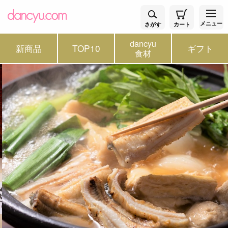
メニュー
さがす
カート
dancyu
新商品
TOP10
ギフト
食材