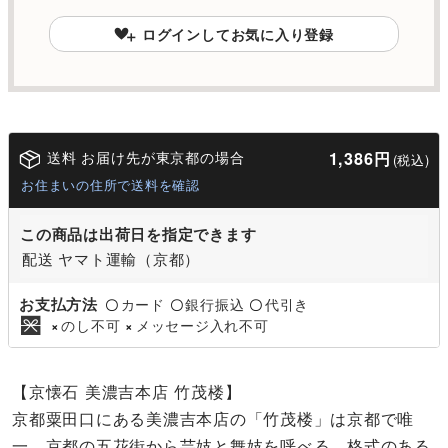
ログインしてお気に入り登録
送料 お届け先が東京都の場合
1,386円
(税込)
お住まいの住所で送料を確認
この商品は出荷日を指定できます
配送 ヤマト運輸（京都）
お支払方法
カード
銀行振込
代引き
〇
〇
〇
のし不可
メッセージ入れ不可
×
×
【京懐石 美濃吉本店 竹茂楼】
京都粟田口にある美濃吉本店の「竹茂楼」は京都で唯
一、京都の五花街から芸妓と舞妓を呼べる、格式のある