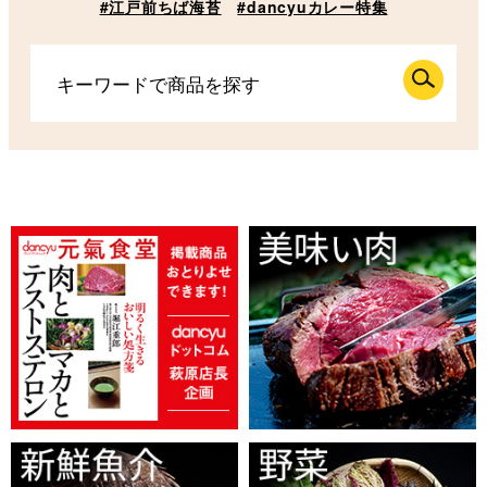
#江戸前ちば海苔
#dancyuカレー特集