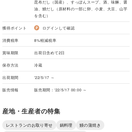
昆布だし（国産）、すっぽんスープ、酒、味醂、醤
油、鰻だし（原材料の一部に卵、小麦、大豆、山芋
を含む）
獲得ポイント
ログインして確認
消費税率
8%軽減税率
賞味期限
出荷日含めて2日
保存方法
冷蔵
出荷期間
'22/5/17 ～
販売情報
販売期間：'22/5/17 00:00 ～
産地・生産者の特集
レストランのお取り寄せ
鍋料理
鰻の蒲焼き