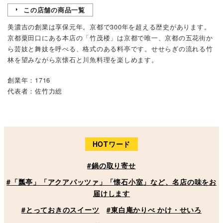
この店舗の商品一覧
美濃吉の創業は享保元年。京都で300年を超える歴史があります。
京都粟田口にある本店の「竹茂楼」は京都で唯一、京都の五花街か
ら芸妓と舞妓を呼べる、格式のある料亭です。せせらぎの流れる竹
林を望みながら京懐石と川魚料理を楽しめます。
創業年：1716
代表者：佐竹力総
HOTワード
#鍋の取り寄せ
#「瓢亭」「アクアパッツァ」「懐石小室」など、名店の味をお
届けします
#とっておきのスイーツ
#東白庵かりべ かけ・せいろ