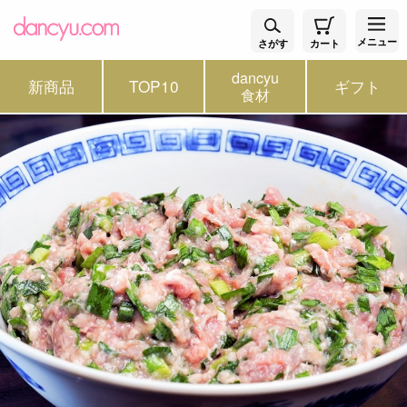
メニュー
さがす
カート
dancyu
新商品
TOP10
ギフト
食材