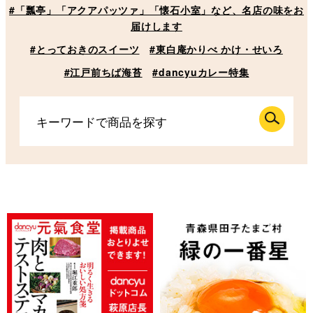
#「瓢亭」「アクアパッツァ」「懐石小室」など、名店の味をお
届けします
#とっておきのスイーツ
#東白庵かりべ かけ・せいろ
#江戸前ちば海苔
#dancyuカレー特集