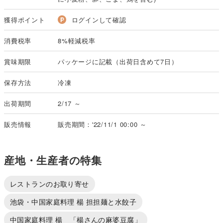
獲得ポイント
ログインして確認
消費税率
8%軽減税率
賞味期限
パッケージに記載（出荷日含めて7日）
保存方法
冷凍
出荷期間
2/17 ～
販売情報
販売期間：'22/11/1 00:00 ～
産地・生産者の特集
レストランのお取り寄せ
池袋・中国家庭料理 楊 担担麺と水餃子
中国家庭料理 楊 「楊さんの麻婆豆腐」