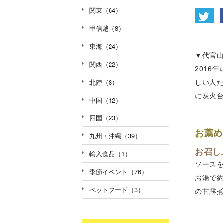
関東（64）
甲信越（8）
東海（24）
▼代官山
関西（22）
2016
しい人
北陸（8）
に炭火
中国（12）
四国（23）
お薦め
九州・沖縄（39）
お召し
輸入食品（1）
ソース
季節イベント（76）
お湯で
ペットフード（3）
の甘露