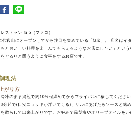
レストラン falò（ファロ）
年に代官山にオープンしてから注目を集めている「falò」。 店名は
たちとおいしい料理を楽しんでもらえるようなお店にしたい」という
台をぐるりと囲うように食事をするお店です。
調理法
上がり方
を冷凍のまま湯煎で約10分程温めてからフライパンに移してくださ
約3分茹で(目安ニョッキが浮いてくる)、ザルにあげたらソースと絡
煮を散らして出来上がりです。お好みで黒胡椒やオリーブオイルをか