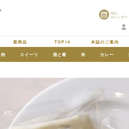
ト
旬の
カレンダー
新商品
TOP10
本誌のご案内
肉
スイーツ
酒と肴
米
カレー