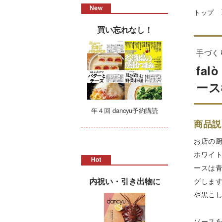
トップ
買い忘れなし！
手づく
fa
ース
年４回 dancyu予約購読
商品説
お店の
ホワイ
ースは青
内祝い・引き出物に
グしま
や黒こ
ソース