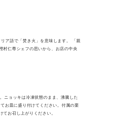
イタリア語で「焚き火」を意味します。 「親
樫村仁尊シェフの思いから、お店の中央
い。ニョッキは冷凍状態のまま、沸騰した
めてお皿に盛り付けてください。付属の栗
けてお召し上がりください。