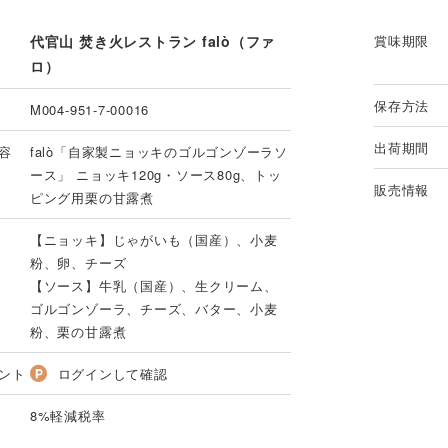
代官山 焚き火レストラン falò（ファ
賞味期限
ロ）
保存方法
M004-951-7-00016
出荷期間
容
falò「自家製ニョッキのゴルゴンゾーラソ
ース」 ニョッキ120g・ソース80g、トッ
販売情報
ピング用栗の甘露煮
【ニョッキ】じゃがいも（国産）、小麦
粉、卵、チーズ
【ソース】牛乳（国産）、生クリーム、
ゴルゴンゾーラ、チーズ、バター、小麦
粉、栗の甘露煮
ント
ログインして確認
8%軽減税率