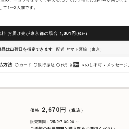
して1〜2人前です。
送料 お届け先が東京都の場合
1,001円
(税込)
商品は出荷日を指定できます
配送 ヤマト運輸（東京）
払方法
カード
銀行振込
代引き
のし不可
メッセージ
〇
〇
〇
×
×
2,670円
価格
（税込）
販売期間：'25/2/7 00:00 ～
ご希望の配達期間と購入数をお選びください