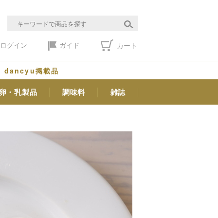
ログイン
ガイド
カート
dancyu掲載品
卵・乳製品
調味料
雑誌