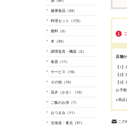
酒（40）
健康食品（24）
料理セット（172）
燃料（3）
本（34）
調理道具・機器（2）
店舗
食器（11）
【1
サービス（19）
【2
その他（10）
【3
お手
花卉（かき）（10）
※商
ご飯のお供（7）
おつまみ（11）
この
北海道・東北（57）