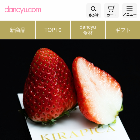
メニュー
さがす
カート
dancyu
新商品
TOP10
ギフト
食材