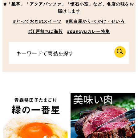
#「瓢亭」「アクアパッツァ」「懐石小室」など、名店の味をお
届けします
#とっておきのスイーツ
#東白庵かりべ かけ・せいろ
#江戸前ちば海苔
#dancyuカレー特集