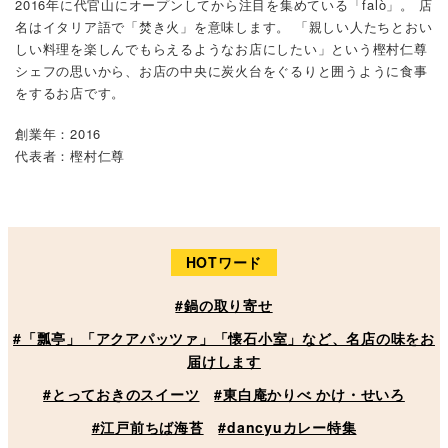
2016年に代官山にオープンしてから注目を集めている「falò」。 店
名はイタリア語で「焚き火」を意味します。 「親しい人たちとおい
しい料理を楽しんでもらえるようなお店にしたい」という樫村仁尊
シェフの思いから、お店の中央に炭火台をぐるりと囲うように食事
をするお店です。
創業年：2016
代表者：樫村仁尊
HOTワード
#鍋の取り寄せ
#「瓢亭」「アクアパッツァ」「懐石小室」など、名店の味をお
届けします
#とっておきのスイーツ
#東白庵かりべ かけ・せいろ
#江戸前ちば海苔
#dancyuカレー特集