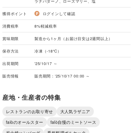
ラナパダーノ、ローズマリー、塩
獲得ポイント
ログインして確認
消費税率
8%軽減税率
賞味期限
製造から1ヶ月（お届け目安は2週間以上）
保存方法
冷凍（-18℃）
出荷期間
'25/10/17 ～
販売情報
販売期間：'25/10/17 00:00 ～
産地・生産者の特集
レストランのお取り寄せ
大人気ラザニア
falòのオールスター
falò自慢のミートソース
炭火焼ハンバーグ
看板料理ポルケッタ