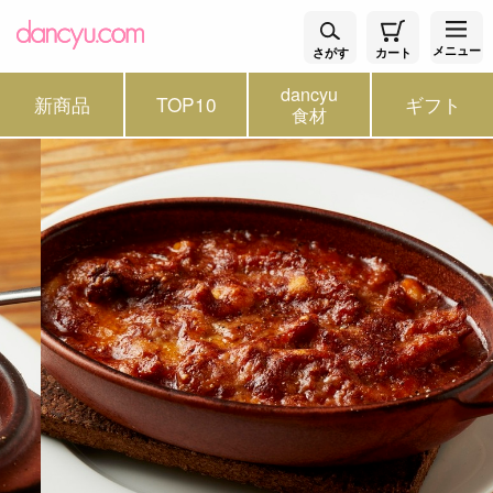
メニュー
さがす
カート
dancyu
新商品
TOP10
ギフト
食材