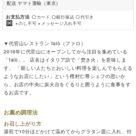
配送 ヤマト運輸（東京）
お支払方法
カード
銀行振込
代引き
〇
〇
〇
のし不可
メッセージ入れ不可
×
×
▼代官山レストラン falò（ファロ）
2016年に代官山にオープンしてから注目を集めている
「falò」。 店名はイタリア語で「焚き火」を意味しま
す。 「親しい人たちとおいしい料理を楽しんでもらえる
ようなお店にしたい」という樫村仁尊シェフの思いか
ら、お店の中央に炭火台をぐるりと囲うように食事をす
るお店です。
お薦め調理法
お召し上がり方
湯煎で10分ほどかけて温めてからグラタン皿に入れ、付