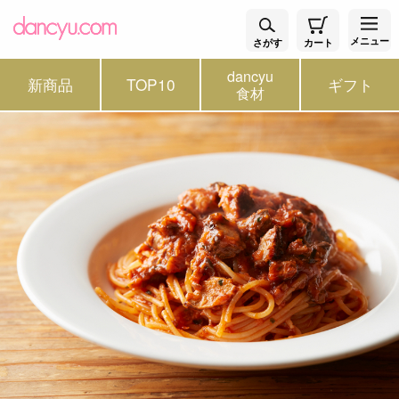
メニュー
さがす
カート
dancyu
新商品
TOP10
ギフト
食材