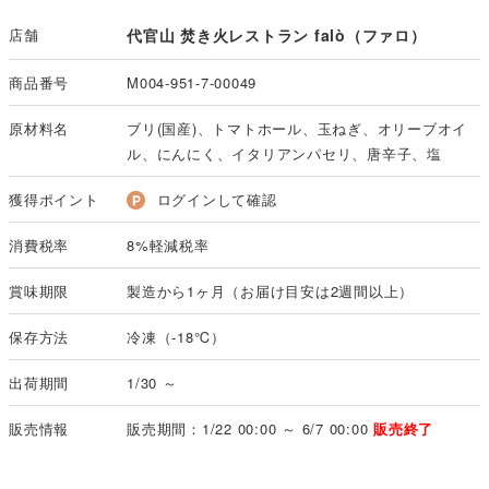
店舗
代官山 焚き火レストラン falò（ファロ）
商品番号
M004-951-7-00049
原材料名
ブリ(国産)、トマトホール、玉ねぎ、オリーブオイ
ル、にんにく、イタリアンパセリ、唐辛子、塩
獲得ポイント
ログインして確認
消費税率
8%軽減税率
賞味期限
製造から1ヶ月（お届け目安は2週間以上）
保存方法
冷凍（-18℃）
出荷期間
1/30 ～
販売情報
販売期間：1/22 00:00 ～ 6/7 00:00
販売終了