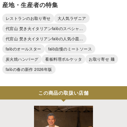
産地・生産者の特集
レストランのお取り寄せ
大人気ラザニア
代官山 焚き火イタリアンfalòのスペシャ...
代官山 焚き火イタリアンfalòの人気小皿...
falòのオールスター
falò自慢のミートソース
炭火焼ハンバーグ
看板料理ポルケッタ
お取り寄せ 麺
falòの春の新作 2026年版
この商品の取扱い店舗