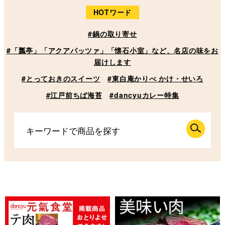
HOTワード
#鍋の取り寄せ
#「瓢亭」「アクアパッツァ」「懐石小室」など、名店の味をお
届けします
#とっておきのスイーツ
#東白庵かりべ かけ・せいろ
#江戸前ちば海苔
#dancyuカレー特集