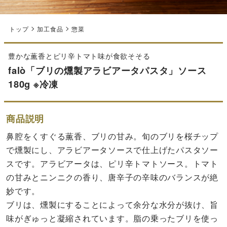
トップ
加工食品
惣菜
豊かな薫香とピリ辛トマト味が食欲そそる
falò「ブリの燻製アラビアータパスタ」ソース
180g ※冷凍
商品説明
鼻腔をくすぐる薫香、ブリの甘み。旬のブリを桜チップ
で燻製にし、アラビアータソースで仕上げたパスタソー
スです。アラビアータは、ピリ辛トマトソース。トマト
の甘みとニンニクの香り、唐辛子の辛味のバランスが絶
妙です。
ブリは、燻製にすることによって余分な水分が抜け、旨
味がぎゅっと凝縮されています。脂の乗ったブリを使っ