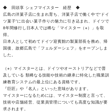
◆ 田頭享 シェフマイスター 経歴 ◆
広島の洋菓子店に生まれ育ち、洋菓子店で働く中で“ドイ
ツ菓子”に出会い菓子作りの魅力に引き込まれ、ドイツで
8年間修行し日本人では稀な「マイスター（※）」を取
得。
日本人として初めてドイツ迎賓館の製菓部長を務め、帰
国後、故郷広島で「フェルダーシェフ」をオープンしま
した。
（※）マイスターとは、ドイツやオーストリアなどで普
及している 類稀なる技能や技術の継承に特化した職業訓
練教育システムの最上位にある資格です。
『巨匠』や『名人』といった意味があります。
マイスターになるためには、マイスター制度と言って、
技術や店舗経営、従業員管理についても高度な知識が要
求されます。