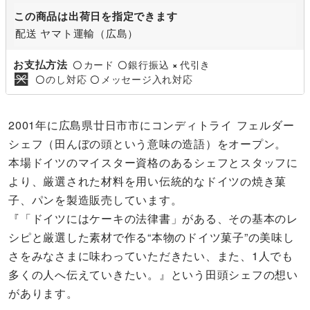
この商品は出荷日を指定できます
配送 ヤマト運輸（広島）
お支払方法
カード
銀行振込
代引き
〇
〇
×
のし対応
メッセージ入れ対応
〇
〇
2001年に広島県廿日市市にコンディトライ フェルダー
シェフ（田んぼの頭という意味の造語）をオープン。
本場ドイツのマイスター資格のあるシェフとスタッフに
より、厳選された材料を用い伝統的なドイツの焼き菓
子、パンを製造販売しています。
『「ドイツにはケーキの法律書」がある、その基本のレ
シピと厳選した素材で作る“本物のドイツ菓子”の美味し
さをみなさまに味わっていただきたい、また、1人でも
多くの人へ伝えていきたい。』という田頭シェフの想い
があります。