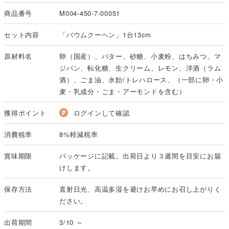
商品番号
M004-450-7-00051
セット内容
「バウムクーヘン」1台13cm
原材料名
卵（国産）、バター、砂糖、小麦粉、はちみつ、マ
ジパン、転化糖、生クリーム、レモン、洋酒（ラム
酒）、ごま油、水飴/トレハロース、（一部に卵・小
麦・乳成分・ごま・アーモンドを含む）
獲得ポイント
ログインして確認
消費税率
8%軽減税率
賞味期限
パッケージに記載。出荷日より３週間を目安にお届
けします。
保存方法
直射日光、高温多湿を避けお早めにお召し上がりく
ださい。
出荷期間
3/10 ～