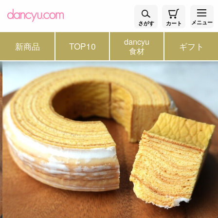
メニュー
さがす
カート
dancyu
新商品
TOP10
ギフト
食材