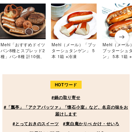
Mehl「おすすめドイツ
Mehl（メール）「ブッ
Mehl（メー
パン8種とスプレッド2
ターシュタンゲン」 5
ブッターシュ
種」パン8種 計10個、
本 1箱 ※冷凍
ン」 5本 1箱 
スプレッド各1個 ※冷
凍
HOTワード
#鍋の取り寄せ
#「瓢亭」「アクアパッツァ」「懐石小室」など、名店の味をお
届けします
#とっておきのスイーツ
#東白庵かりべ かけ・せいろ