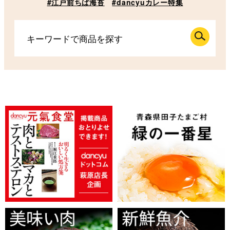
#江戸前ちば海苔
#dancyuカレー特集