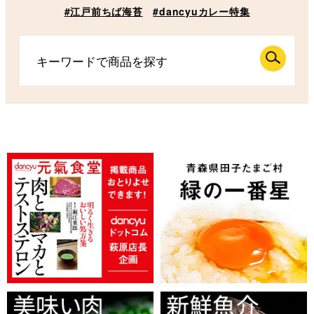
#江戸前ちば海苔
#dancyuカレー特集