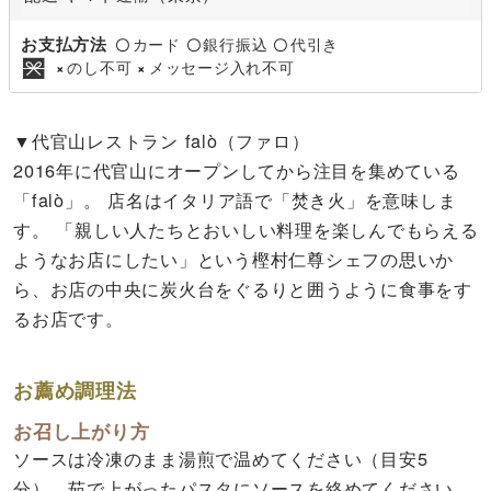
お支払方法
カード
銀行振込
代引き
〇
〇
〇
のし不可
メッセージ入れ不可
×
×
▼代官山レストラン falò（ファロ）
2016年に代官山にオープンしてから注目を集めている
「falò」。 店名はイタリア語で「焚き火」を意味しま
す。 「親しい人たちとおいしい料理を楽しんでもらえる
ようなお店にしたい」という樫村仁尊シェフの思いか
ら、お店の中央に炭火台をぐるりと囲うように食事をす
るお店です。
お薦め調理法
お召し上がり方
ソースは冷凍のまま湯煎で温めてください（目安5
分）。茹で上がったパスタにソースを絡めてください。