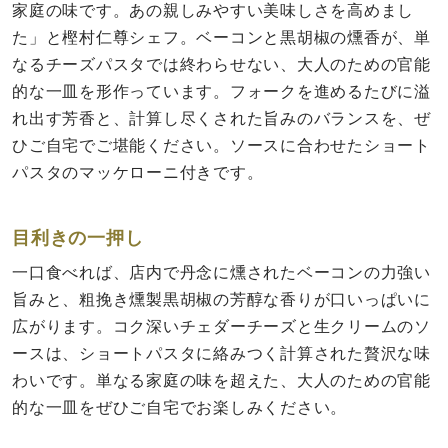
家庭の味です。あの親しみやすい美味しさを高めまし
た」と樫村仁尊シェフ。ベーコンと黒胡椒の燻香が、単
なるチーズパスタでは終わらせない、大人のための官能
的な一皿を形作っています。フォークを進めるたびに溢
れ出す芳香と、計算し尽くされた旨みのバランスを、ぜ
ひご自宅でご堪能ください。ソースに合わせたショート
パスタのマッケローニ付きです。
目利きの一押し
一口食べれば、店内で丹念に燻されたベーコンの力強い
旨みと、粗挽き燻製黒胡椒の芳醇な香りが口いっぱいに
広がります。コク深いチェダーチーズと生クリームのソ
ースは、ショートパスタに絡みつく計算された贅沢な味
わいです。単なる家庭の味を超えた、大人のための官能
的な一皿をぜひご自宅でお楽しみください。