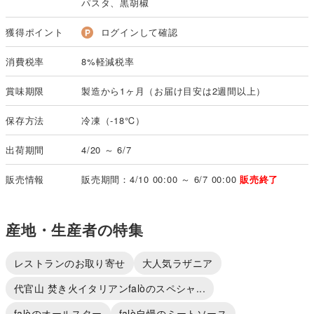
パスタ、黒胡椒
獲得ポイント
ログインして確認
消費税率
8%軽減税率
賞味期限
製造から1ヶ月（お届け目安は2週間以上）
保存方法
冷凍（-18℃）
出荷期間
4/20 ～ 6/7
販売情報
販売期間：4/10 00:00 ～ 6/7 00:00
販売終了
産地・生産者の特集
レストランのお取り寄せ
大人気ラザニア
代官山 焚き火イタリアンfalòのスペシャ...
falòのオールスター
falò自慢のミートソース