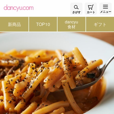
メニュー
さがす
カート
dancyu
新商品
TOP10
ギフト
食材