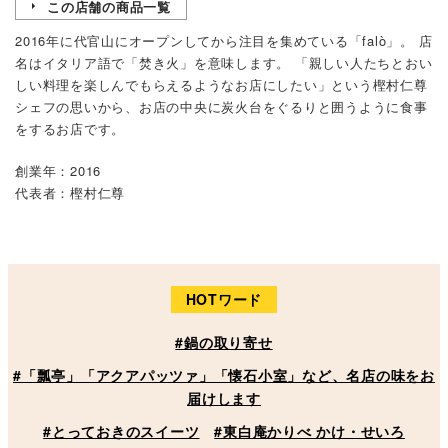
この店舗の商品一覧
2016年に代官山にオープンしてから注目を集めている「falò」。 店
名はイタリア語で「焚き火」を意味します。 「親しい人たちとおい
しい料理を楽しんでもらえるようなお店にしたい」という樫村仁尊
シェフの思いから、お店の中央に炭火台をぐるりと囲うように食事
をするお店です。
創業年：2016
代表者：樫村仁尊
HOTワード
#鍋の取り寄せ
#「瓢亭」「アクアパッツァ」「懐石小室」など、名店の味をお
届けします
#とっておきのスイーツ
#東白庵かりべ かけ・せいろ