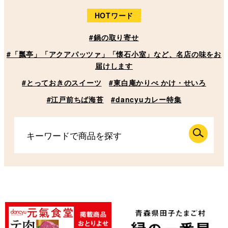
HOTワード
#鍋の取り寄せ
#「瓢亭」「アクアパッツァ」「懐石小室」など、名店の味をお
届けします
#とっておきのスイーツ
#東白庵かりべ かけ・せいろ
#江戸前ちば海苔
#dancyuカレー特集