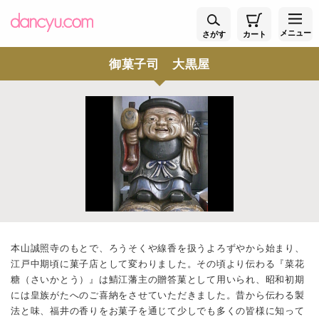
メニュー
さがす
カート
御菓子司 大黒屋
本山誠照寺のもとで、ろうそくや線香を扱うよろずやから始まり、
江戸中期頃に菓子店として変わりました。その頃より伝わる『菜花
糖（さいかとう）』は鯖江藩主の贈答菓として用いられ、昭和初期
には皇族がたへのご喜納をさせていただきました。昔から伝わる製
法と味、福井の香りをお菓子を通じて少しでも多くの皆様に知って