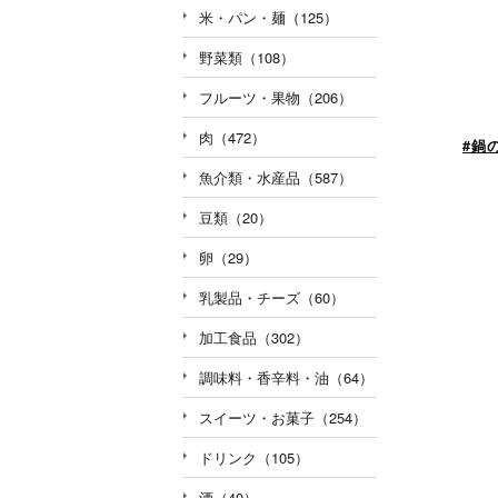
米・パン・麺（125）
野菜類（108）
フルーツ・果物（206）
肉（472）
#鍋
魚介類・水産品（587）
豆類（20）
卵（29）
乳製品・チーズ（60）
加工食品（302）
調味料・香辛料・油（64）
スイーツ・お菓子（254）
ドリンク（105）
酒（40）