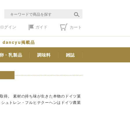
ログイン
ガイド
カート
dancyu掲載品
卵・乳製品
調味料
雑誌
）
取得。 素材の持ち味が生きた本物のドイツ菓
・シュトレン・フルヒテクーヘンはドイツ農業