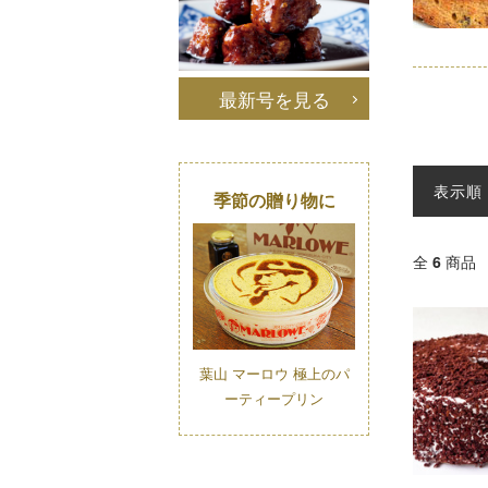
最新号を見る
表示順
季節の贈り物に
全
6
商品
葉山 マーロウ 極上のパ
ーティープリン