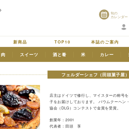
ト
旬の
カレンダー
新商品
TOP10
本誌のご案内
肉
スイーツ
酒と肴
米
カレー
フェルダーシェフ（田頭菓子屋
店主はドイツで修行し、マイスターの称号を
子をお届けしております。 バウムクーヘン
協会（DLG）コンテストで金賞を受賞。
創業年：2001
代表者：田頭 享