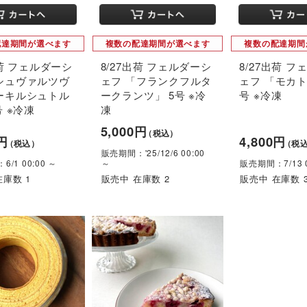
配達期間が選べます
複数の配達期間が選べます
複数の配達期間
出荷 フェルダーシ
8/27出荷 フェルダーシ
8/27出荷 
シュヴァルツヴ
ェフ 「フランクフルタ
ェフ 「モカト
ーキルシュトル
ークランツ」 5号 ※冷
号 ※冷凍
号 ※冷凍
凍
5,000円
（税込）
0円
4,800円
（税込）
（税
販売期間：'25/12/6 00:00
/1 00:00 ～
～
販売期間：7/13 0
在庫数 1
販売中 在庫数 2
販売中 在庫数 