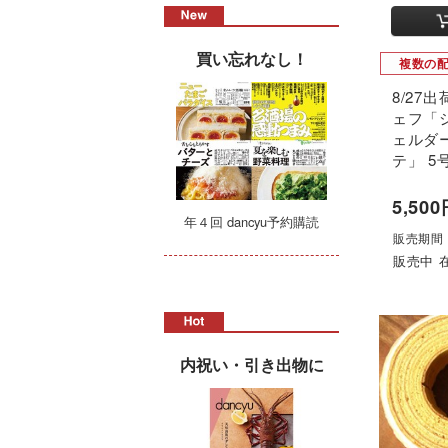
買い忘れなし！
複数の
8/27
ェフ「
ェルダ
テ」 5
5,50
年４回 dancyu予約購読
販売期間：6
販売中 
内祝い・引き出物に