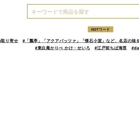
HOTワード
の取り寄せ
#「瓢亭」「アクアパッツァ」「懐石小室」など、名店の味
#東白庵かりべ かけ・せいろ
#江戸前ちば海苔
#d