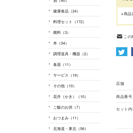
酒（40）
健康食品（24）
※商
料理セット（172）
燃料（3）
この
本（34）
調理道具・機器（2）
食器（11）
サービス（19）
店舗
その他（10）
花卉（かき）（10）
商品番号
ご飯のお供（7）
セット内
おつまみ（11）
北海道・東北（56）