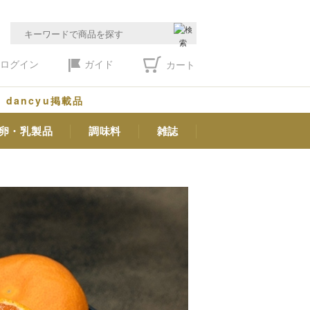
ログイン
ガイド
カート
dancyu掲載品
卵・乳製品
調味料
雑誌