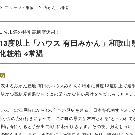
フルーツ・果物
みかん・柑橘
１％未満の特別高糖度選果！
13度以上「ハウス 有田みかん」和歌山県産 
化粧箱 ※常温
明
代表するみかん産地 有田のハウスみかんを特別に糖度13度以上で選
栽培かつ高糖度選果ならではの柔らかな甘い果汁をお楽しみください
みかん」は江戸時代から450年もの歴史を誇る、日本を代表するみか
“みかんの売れ行きによって、この町の景気が左右される”と言われて
の樹は春になると芽が出て5月に花が咲きます。その後、剪定を行い
実の間引きをします。その他にも病害虫を防除したり、味が良くなる