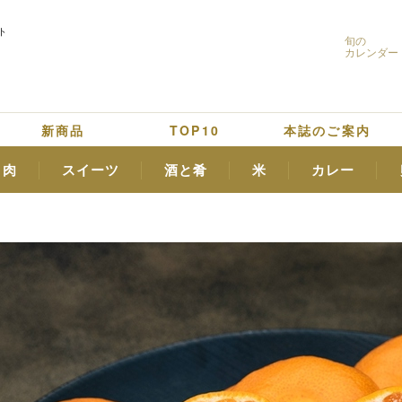
ト
旬の
カレンダー
新商品
TOP10
本誌のご案内
肉
スイーツ
酒と肴
米
カレー