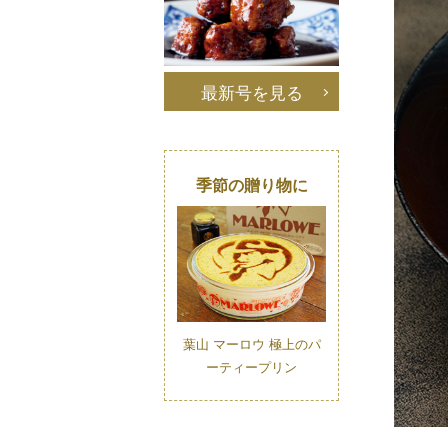
最新号を見る
季節の贈り物に
葉山 マーロウ 極上のパ
ーティープリン