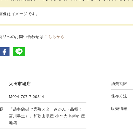
品画像はイメージです。
商品へのお問い合わせは
こちらから
大田市場店
消費期限
保存方法
M004-707-7-00314
販売情報
容
「越冬袋掛け完熟スターみかん（品種：
宮川早生）」和歌山県産 小〜大 約3kg 産
地箱