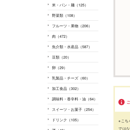
米・パン・麺（125）
野菜類（108）
フルーツ・果物（206）
肉（472）
魚介類・水産品（587）
豆類（20）
卵（29）
乳製品・チーズ（60）
加工食品（302）
調味料・香辛料・油（64）
スイーツ・お菓子（254）
ドリンク（105）
※こ
では