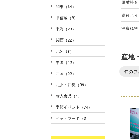
原材料名
関東（64）
獲得ポイ
甲信越（8）
消費税率
東海（23）
関西（22）
北陸（8）
産地
中国（12）
旬のフ
四国（22）
九州・沖縄（39）
輸入食品（1）
季節イベント（74）
ペットフード（3）