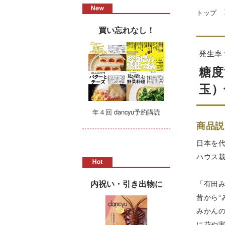
トップ
買い忘れなし！
発生率
糖度
玉）
年４回 dancyu予約購読
商品説
日本を
ハウス
内祝い・引き出物に
「有田
昔から
みかん
に花や