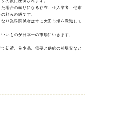
ックの数に圧倒されます。
った場合の頼りになる存在、仕入業者、他市
合の頼みの綱です。
もなり業界関係者は常に大田市場を意識して
りいいものが日本一の市場にいきます。
得て初荷、希少品、需要と供給の相場安など