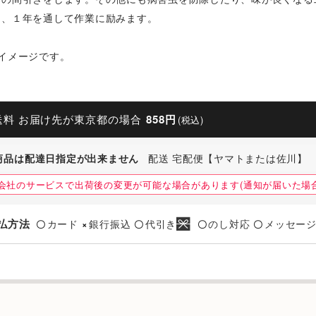
く、１年を通して作業に励みます。
イメージです。
送料 お届け先が東京都の場合
858円
(税込)
商品は配達日指定が出来ません
配送 宅配便【ヤマトまたは佐川】
会社のサービスで出荷後の変更が可能な場合があります(通知が届いた場合
払方法
カード
銀行振込
代引き
のし対応
メッセー
〇
×
〇
〇
〇