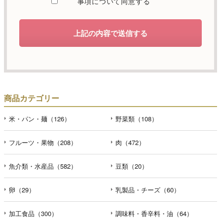
事項について同意する
します。
d）個人情報を第三者に提供することが予定される場合の事
上記の内容で送信する
項
本人の同意がある場合または法令に基づく場合を除き、取
得した個人情報を第三者に提供することはありません。
e）個人情報の取扱いの委託を行うことが予定される場合
個人情報について当社が個人情報保護管理体制について一
商品カテゴリー
定の水準に達していると認めた委託者に業務委託の目的で
委託することがあります。
米・パン・麺（126）
野菜類（108）
f）開示対象個人情報の開示等および問合せ窓口について
フルーツ・果物（208）
肉（472）
ご本人からの求めにより、当社が保有する開示対象個人情
報の利用目的の通知・開示・内容の訂正・追加または削
魚介類・水産品（582）
豆類（20）
除・利用の停止・消去および第三者への提供の停止（「開
示等」といいます。）に応じます。開示等のお問合せは下
記の連絡先までお願い致します。
卵（29）
乳製品・チーズ（60）
g）本人が個人情報を与えることの任意性及び当該情報を与
加工食品（300）
調味料・香辛料・油（64）