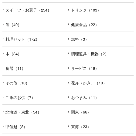
えなかった場合に本人に生じる結果
個人情報の提供は任意と致しますが、当社が依頼する情報
スイーツ・お菓子（254）
ドリンク（103）
の提供がない場合、内容が正確でない場合はサービスの提
供やご対応等に支障をきたす可能性がございますのでご了
酒（40）
健康食品（22）
承下さい。
料理セット（172）
燃料（3）
h）弊社は、弊社のウェブサイトへのアクセス状況につい
て、アクセスログ、Cookie（クッキー）等を用いて管理し
本（34）
調理道具・機器（2）
ています。これらには、お客様のお名前、ご住所、電話番
号、電子メールアドレスなど、お客様を特定する個人情報
食器（11）
サービス（19）
は一切含まれておりません。
その他（10）
花卉（かき）（10）
個人情報に関する問合わせ窓口
個人情報保護管理者：オペレーション部シニアマネージャ
ー
ご飯のお供（7）
おつまみ（11）
〒106-0044 東京都港区東麻布一丁目２７番１号 東麻布食
文化ビル４階
北海道・東北（54）
関東（66）
ＴＥＬ：050-5213-7688
ＦＡＸ：047-401-6847
甲信越（8）
東海（23）