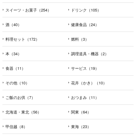
えなかった場合に本人に生じる結果
個人情報の提供は任意と致しますが、当社が依頼する情報
スイーツ・お菓子（254）
ドリンク（105）
の提供がない場合、内容が正確でない場合はサービスの提
供やご対応等に支障をきたす可能性がございますのでご了
酒（40）
健康食品（24）
承下さい。
料理セット（172）
燃料（3）
h）弊社は、弊社のウェブサイトへのアクセス状況につい
て、アクセスログ、Cookie（クッキー）等を用いて管理し
本（34）
調理道具・機器（2）
ています。これらには、お客様のお名前、ご住所、電話番
号、電子メールアドレスなど、お客様を特定する個人情報
食器（11）
サービス（19）
は一切含まれておりません。
その他（10）
花卉（かき）（10）
個人情報に関する問合わせ窓口
個人情報保護管理者：オペレーション部シニアマネージャ
ー
ご飯のお供（7）
おつまみ（11）
〒106-0044 東京都港区東麻布一丁目２７番１号 東麻布食
文化ビル４階
北海道・東北（56）
関東（64）
ＴＥＬ：050-5213-7688
ＦＡＸ：047-401-6847
甲信越（8）
東海（23）