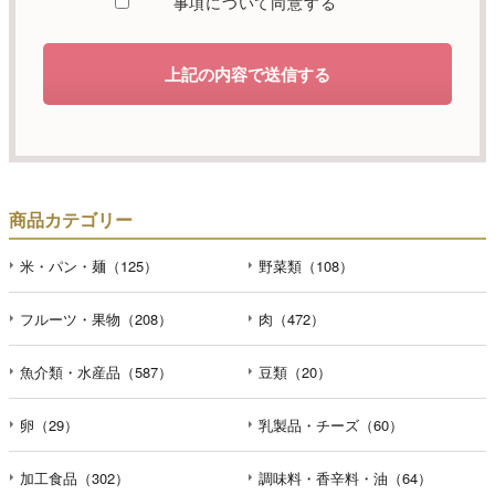
事項について同意する
します。
d）個人情報を第三者に提供することが予定される場合の事
上記の内容で送信する
項
本人の同意がある場合または法令に基づく場合を除き、取
得した個人情報を第三者に提供することはありません。
e）個人情報の取扱いの委託を行うことが予定される場合
個人情報について当社が個人情報保護管理体制について一
商品カテゴリー
定の水準に達していると認めた委託者に業務委託の目的で
委託することがあります。
米・パン・麺（125）
野菜類（108）
f）開示対象個人情報の開示等および問合せ窓口について
フルーツ・果物（208）
肉（472）
ご本人からの求めにより、当社が保有する開示対象個人情
報の利用目的の通知・開示・内容の訂正・追加または削
魚介類・水産品（587）
豆類（20）
除・利用の停止・消去および第三者への提供の停止（「開
示等」といいます。）に応じます。開示等のお問合せは下
記の連絡先までお願い致します。
卵（29）
乳製品・チーズ（60）
g）本人が個人情報を与えることの任意性及び当該情報を与
加工食品（302）
調味料・香辛料・油（64）