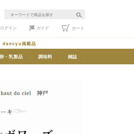
ログイン
ガイド
カート
dancyu掲載品
卵・乳製品
調味料
雑誌