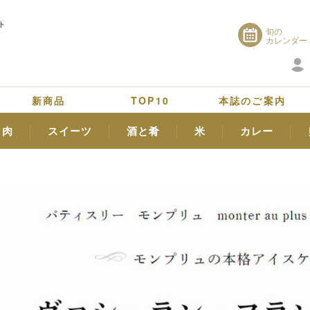
ト
旬の
カレンダー
新商品
TOP10
本誌のご案内
肉
スイーツ
酒と肴
米
カレー