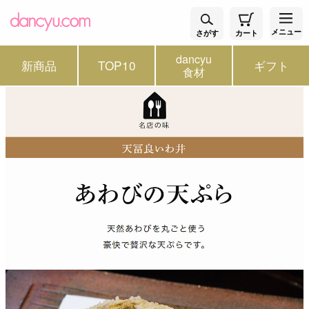
メニュー
さがす
カート
dancyu
新商品
TOP10
ギフト
食材