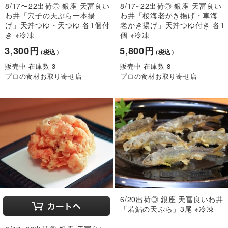
8/17〜22出荷◎ 銀座 天冨良い
8/17~22出荷◎ 銀座 天冨良い
わ井「穴子の天ぷら一本揚
わ井「桜海老かき揚げ・車海
げ」天丼つゆ・天つゆ 各1個付
老かき揚げ」天丼つゆ付き 各1
き ※冷凍
個 ※冷凍
3,300円
5,800円
（税込）
（税込）
販売中 在庫数 3
販売中 在庫数 8
プロの食材お取り寄せ店
プロの食材お取り寄せ店
6/20出荷◎ 銀座 天冨良いわ井
「若鮎の天ぷら」3尾 ※冷凍