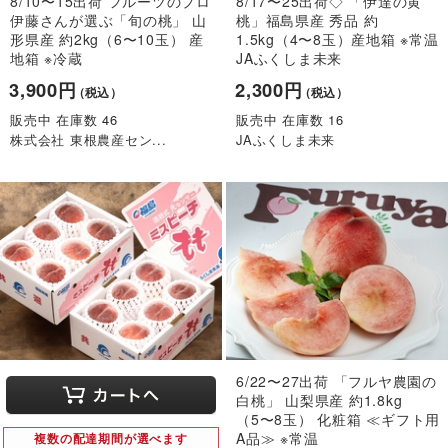
8/10〜15出荷 フルーツのプロ
8/17〜25出荷◇ 「伊達の黄
伊藤さんが選ぶ「旬の桃」 山
桃」福島県産 秀品 約
形県産 約2kg（6〜10玉） 産
1.5kg（4〜8玉）産地箱 ※常温
地箱 ※冷蔵
JAふくしま未来
3,900円
2,300円
（税込）
（税込）
販売中 在庫数 46
販売中 在庫数 16
株式会社 東根農産セン...
JAふくしま未来
6/22〜27出荷 「フルヤ農園の
白桃」 山梨県産 約1.8kg
（5〜8玉） 化粧箱 ≪ギフト用
A品≫ ※常温
複数の配達期間が選べます