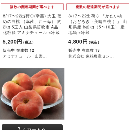
複数の配達期間が選べます
複数の配達期間が選べます
8/17〜22出荷◇(幸茜) 大玉 硬
8/17〜22出荷◇ 「かたい桃
めの白桃 （幸茜、西王母） 約
（おどろき・美晴白桃 ）」 山
2kg 5玉入 山梨県笛吹市 A品
形県産 約2kg（5〜10玉） 産
化粧箱 アミナチュール ※冷蔵
地箱 ※冷蔵
5,200円
4,800円
（税込）
（税込）
販売中 在庫数 12
販売中 在庫数 13
アミナチュール 山梨...
株式会社 東根農産セン...