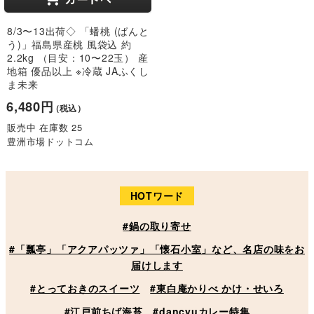
8/3〜13出荷◇ 「蟠桃 (ばんと
う)」福島県産桃 風袋込 約
2.2kg （目安：10〜22玉） 産
地箱 優品以上 ※冷蔵 JAふくし
ま未来
6,480円
（税込）
販売中 在庫数 25
豊洲市場ドットコム
HOTワード
#鍋の取り寄せ
#「瓢亭」「アクアパッツァ」「懐石小室」など、名店の味をお
届けします
#とっておきのスイーツ
#東白庵かりべ かけ・せいろ
#江戸前ちば海苔
#dancyuカレー特集