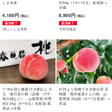
しま未来
約5kg（13〜16玉）産地箱 ※
冷蔵
4,180円
8,900円
（税込）
（税込）
販売終了
販売終了
JAふくしま未来
大田市場店
7/18出荷□ 糖度13.5度以上 大
6/25より収穫でき次第出荷 宝
玉「春日居の桃（品種：川中
桃園「堀井俊彦さんの桃」山
島白桃など）」山梨県産 特秀
梨県産 2kg箱（6〜7玉前後）※
約2.5kg（6〜8玉）化粧箱 風
常温
袋込 ※冷蔵