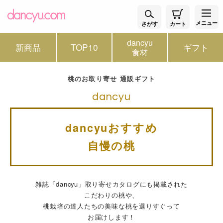
メニュー
さがす
カート
dancyu
新商品
TOP10
ギフト
食材
桃のお取り寄せ 通販ギフト
dancyu
dancyuおすすめ
自慢の桃
雑誌「dancyu」取り寄せカタログにも掲載された
こだわりの桃や、
桃栽培の達人たちの美味な桃を選りすぐって
お届けします！