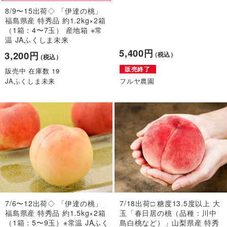
8/9〜15出荷◇ 「伊達の桃」
福島県産 特秀品 約1.2kg×2箱
（1箱：4〜7玉） 産地箱 ※常
温 JAふくしま未来
5,400円
3,200円
（税込）
（税込）
販売終了
販売中 在庫数 19
JAふくしま未来
フルヤ農園
7/6〜12出荷◇ 「伊達の桃」
7/18出荷□ 糖度13.5度以上 大
福島県産 特秀品 約1.5kg×2箱
玉「春日居の桃（品種：川中
（1箱：5〜9玉）※常温 JAふく
島白桃など）」山梨県産 特秀