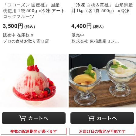
「フローズン 国産桃」 国産
「冷凍 白桃＆黄桃」 山形県産
桃使用 1袋 500g ※冷凍 アート
計1kg（各1袋 500g） ※冷凍
ロックフルーツ
3,500円
4,400円
（税込）
（税込）
販売中 在庫数 3
販売中
プロの食材お取り寄せ店
株式会社 東根農産セン...
複数の配達期間が選べます
お届け日の指定が可能です