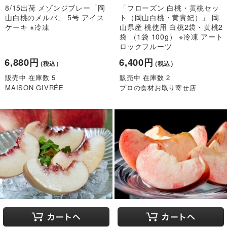
8/15出荷 メゾンジブレー「岡
「フローズン 白桃・黄桃セッ
山白桃のメルバ」 5号 アイス
ト（岡山白桃・黄貴妃）」 岡
ケーキ ※冷凍
山県産 桃使用 白桃2袋・黄桃2
袋 （1袋 100g） ※冷凍 アート
ロックフルーツ
6,880円
6,400円
（税込）
（税込）
販売中 在庫数 5
販売中 在庫数 2
MAISON GIVRÉE
プロの食材お取り寄せ店