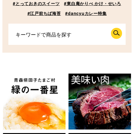
#とっておきのスイーツ
#東白庵かりべ かけ・せいろ
#江戸前ちば海苔
#dancyuカレー特集