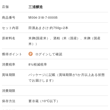
店舗
三浦醸造
商品番号
M004-318-7-00005
セット内容
田酒あまさけ:約750g×2本
原材料名
米麹(国産米）、酒粕（米（国産）、米麹（国産
米））
獲得ポイント
ログインして確認
消費税率
8%軽減税率
賞味期限
パッケージに記載（賞味期限が1か月以上ある状態
でお届けします）
消費期限
保存方法
要冷蔵（10℃以下）