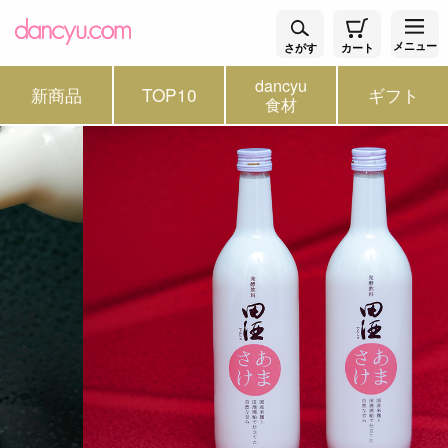
メニュー
さがす
カート
dancyu
新商品
TOP10
ギフト
食材