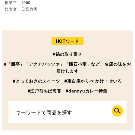
創業年：1990
代表者：日髙良実
HOTワード
#鍋の取り寄せ
#「瓢亭」「アクアパッツァ」「懐石小室」など、名店の味をお
届けします
#とっておきのスイーツ
#東白庵かりべ かけ・せいろ
#江戸前ちば海苔
#dancyuカレー特集