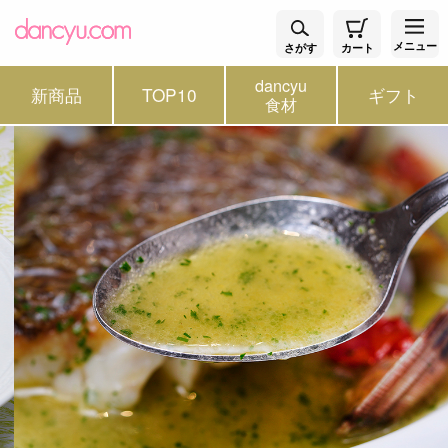
メニュー
さがす
カート
dancyu
新商品
TOP10
ギフト
食材