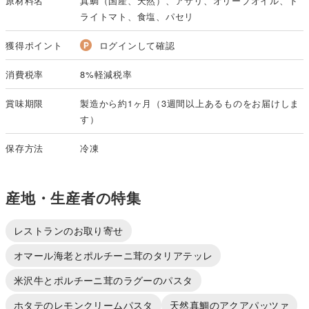
原材料名
真鯛（国産、天然）、アサリ、オリーブオイル、ド
ライトマト、食塩、パセリ
獲得ポイント
ログインして確認
消費税率
8%軽減税率
賞味期限
製造から約1ヶ月（3週間以上あるものをお届けしま
す）
保存方法
冷凍
産地・生産者の特集
レストランのお取り寄せ
オマール海老とポルチーニ茸のタリアテッレ
米沢牛とポルチーニ茸のラグーのパスタ
ホタテのレモンクリームパスタ
天然真鯛のアクアパッツァ