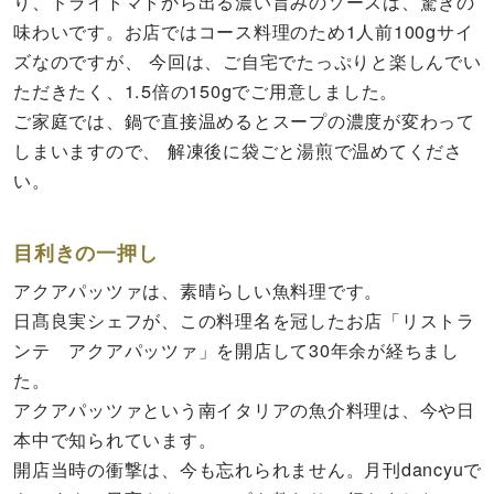
り、ドライトマトから出る濃い旨みのソースは、驚きの
味わいです。お店ではコース料理のため1人前100gサイ
ズなのですが、 今回は、ご自宅でたっぷりと楽しんでい
ただきたく、1.5倍の150gでご用意しました。
ご家庭では、鍋で直接温めるとスープの濃度が変わって
しまいますので、 解凍後に袋ごと湯煎で温めてくださ
い。
目利きの一押し
アクアパッツァは、素晴らしい魚料理です。
日髙良実シェフが、この料理名を冠したお店「リストラ
ンテ アクアパッツァ」を開店して30年余が経ちまし
た。
アクアパッツァという南イタリアの魚介料理は、今や日
本中で知られています。
開店当時の衝撃は、今も忘れられません。月刊dancyuで