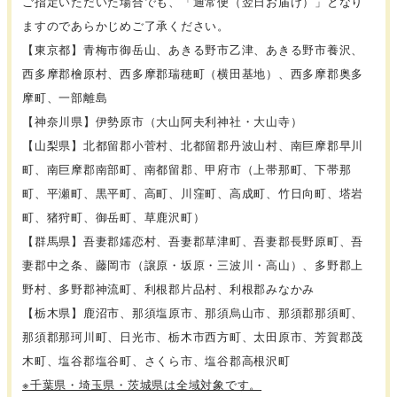
ご指定いただいた場合でも、「通常便（翌日お届け）」となり
ますのであらかじめご了承ください。
【東京都】青梅市御岳山、あきる野市乙津、あきる野市養沢、
西多摩郡檜原村、西多摩郡瑞穂町（横田基地）、西多摩郡奥多
摩町、一部離島
【神奈川県】伊勢原市（大山阿夫利神社・大山寺）
【山梨県】北都留郡小菅村、北都留郡丹波山村、南巨摩郡早川
町、南巨摩郡南部町、南都留郡、甲府市（上帯那町、下帯那
町、平瀬町、黒平町、高町、川窪町、高成町、竹日向町、塔岩
町、猪狩町、御岳町、草鹿沢町）
【群馬県】吾妻郡嬬恋村、吾妻郡草津町、吾妻郡長野原町、吾
妻郡中之条、藤岡市（譲原・坂原・三波川・高山）、多野郡上
野村、多野郡神流町、利根郡片品村、利根郡みなかみ
【栃木県】鹿沼市、那須塩原市、那須烏山市、那須郡那須町、
那須郡那珂川町、日光市、栃木市西方町、太田原市、芳賀郡茂
木町、塩谷郡塩谷町、さくら市、塩谷郡高根沢町
※千葉県・埼玉県・茨城県は全域対象です。