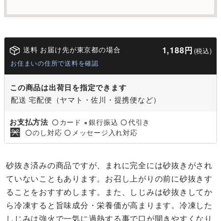
送料 お届け先が東京都の場合
1,188円
(税込)
お住まいの住所で送料を確認
この商品は出荷日を指定できます
配送 宅配便（ヤマト・佐川・提携便など）
お支払方法
カード
銀行振込
代引き
〇
×
〇
のし対応
メッセージ入れ対応
〇
〇
砂抜き済みの商品ですが、まれに完全には砂抜きがされ
ていないこともあります。お召し上がりの前に砂抜きす
ることをおすすめします。また、しじみは砂抜きしてか
ら冷凍すると旨味成分・栄養価が高まります。冷凍した
しじみは強火で一気に過熱する事で口が開きやすくなり