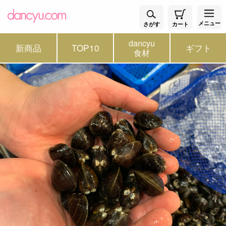
メニュー
さがす
カート
dancyu
新商品
TOP10
ギフト
食材