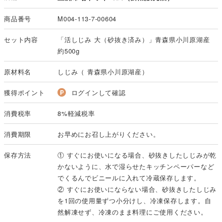
商品番号
M004-113-7-00604
セット内容
「活しじみ 大（砂抜き済み）」青森県小川原湖産
約500g
原材料名
しじみ（ 青森県小川原湖産）
獲得ポイント
ログインして確認
消費税率
8%軽減税率
消費期限
お早めにお召し上がりください。
保存方法
① すぐにお使いになる場合、砂抜きしたしじみが乾
かないように、水で湿らせたキッチンペーパーなど
でくるんでビニールに入れて冷蔵保存します。
② すぐにお使いにならない場合、砂抜きしたしじみ
を1回の使用量ずつ小分けし、冷凍保存します。自
然解凍せず、冷凍のまま料理にご使用ください。