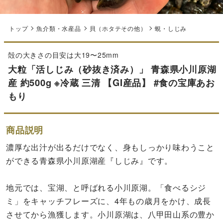
トップ
魚介類・水産品
貝（ホタテその他）
蜆・しじみ
殻の大きさの目安は大19〜25mm
大粒「活しじみ（砂抜き済み）」 青森県小川原湖
産 約500g ※冷蔵 三清 【GI産品】 #食の宝庫あお
もり
商品説明
濃厚な出汁が出るだけでなく、身もしっかり味わうこと
ができる青森県小川原湖産『しじみ』です。
地元では、宝湖、と呼ばれる小川原湖。「食べるシジ
ミ」をキャッチフレーズに、4年もの歳月をかけ、成長
させてから漁獲します。小川原湖は、八甲田山系の豊か