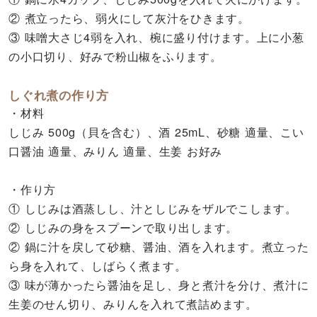
② 煮立ったら、弱火にして灰汁をひきます。
③ 味噌大さじ4弱を入れ、椀に盛り付けます。上に小葱
の小口切り、好みで粉山椒をふります。
しぐれ煮の作り方
・材料
しじみ 500g（貝を含む）、酒 25mL、砂糖 適量、こい
口醤油 適量、みりん 適量、生姜 お好み
・作り方
① しじみは酒蒸しし、汁としじみをザルでこします。
② しじみの身をスプーンで取り出します。
② 鍋に汁を戻して砂糖、醤油、酒を入れます。煮立った
ら身を入れて、しばらく煮ます。
③ 味が薄かったら醤油を足し、身と煮汁を分け、煮汁に
生姜のせん切り、みりんを入れて煮詰めます。