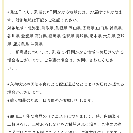
※発送日より、到着に2日間かかる地域には、お届けできかねま
す。
対象地域は下記をご確認ください。
対象地域：北海道,鳥取県,島根県,岡山県,広島県,山口県,徳島県,
香川県,愛媛県,高知県,福岡県,佐賀県,長崎県,熊本県,大分県,宮崎
県,鹿児島県,沖縄県
（一部商品については、到着に2日間かかる地域へお届けできる
場合もございます。ご希望の場合は、お問い合わせくださ
い。）
※入荷状況や天候不良による配送遅延などによりお届けが遅れる
場合がございます。
※競り物品のため、日々価格が変動いたします。
※卸加工可能な商品のリクエストにつきまして、鱗、内臓取り、
二枚おろし、三枚おろしなどをご希望される場合、ご注文の際
に必ずリクエスト欄にご記入ください。ご注文後のリクエスト