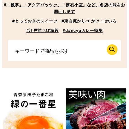
#「瓢亭」「アクアパッツァ」「懐石小室」など、名店の味をお
届けします
#とっておきのスイーツ
#東白庵かりべ かけ・せいろ
#江戸前ちば海苔
#dancyuカレー特集