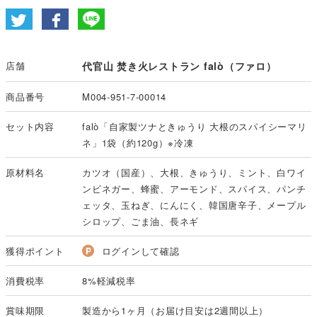
店舗
代官山 焚き火レストラン falò（ファロ）
商品番号
M004-951-7-00014
セット内容
falò「自家製ツナときゅうり 大根のスパイシーマリ
ネ」1袋（約120g）※冷凍
原材料名
カツオ（国産）、大根、きゅうり、ミント、白ワイ
ンビネガー、蜂蜜、アーモンド、スパイス、パンチ
ェッタ、玉ねぎ、にんにく、韓国唐辛子、メープル
シロップ、ごま油、長ネギ
獲得ポイント
ログインして確認
消費税率
8%軽減税率
賞味期限
製造から1ヶ月（お届け目安は2週間以上）