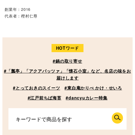
創業年：2016
代表者：樫村仁尊
HOTワード
#鍋の取り寄せ
#「瓢亭」「アクアパッツァ」「懐石小室」など、名店の味をお
届けします
#とっておきのスイーツ
#東白庵かりべ かけ・せいろ
#江戸前ちば海苔
#dancyuカレー特集