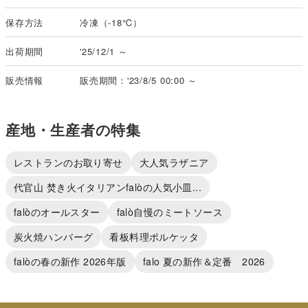
保存方法
冷凍（-18℃）
出荷期間
'25/12/1 ～
販売情報
販売期間：'23/8/5 00:00 ～
産地・生産者の特集
レストランのお取り寄せ
大人気ラザニア
代官山 焚き火イタリアンfalòの人気小皿...
falòのオールスター
falò自慢のミートソース
炭火焼ハンバーグ
看板料理ポルケッタ
falòの春の新作 2026年版
falo 夏の新作＆定番 2026