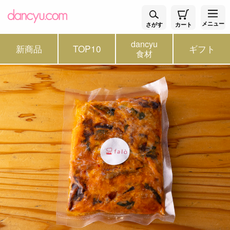
メニュー
さがす
カート
dancyu
新商品
TOP10
ギフト
食材