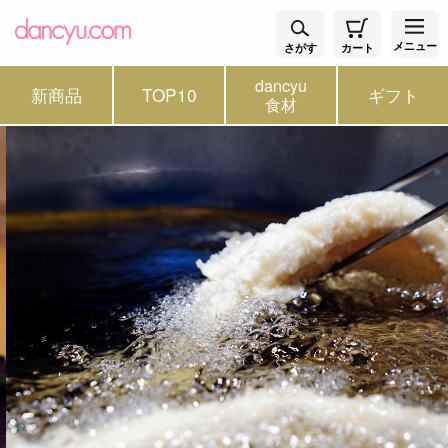
メニュー
さがす
カート
dancyu
新商品
TOP10
ギフト
食材