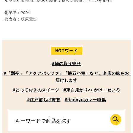
ル商品や業務用、訳あり品まで幅広く品揃えしていきます。
創業年：2004
代表者：萩原章史
HOTワード
#鍋の取り寄せ
#「瓢亭」「アクアパッツァ」「懐石小室」など、名店の味をお
届けします
#とっておきのスイーツ
#東白庵かりべ かけ・せいろ
#江戸前ちば海苔
#dancyuカレー特集