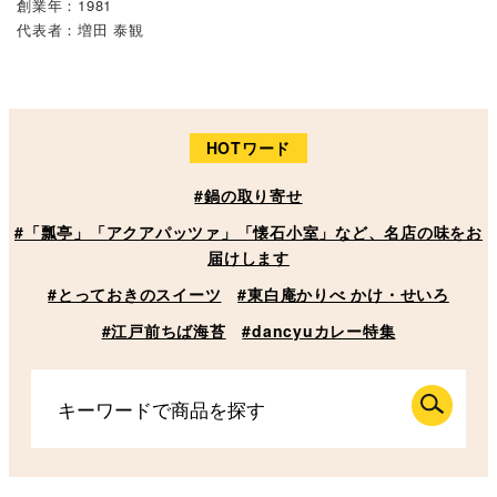
創業年：1981
代表者：増田 泰観
HOTワード
#鍋の取り寄せ
#「瓢亭」「アクアパッツァ」「懐石小室」など、名店の味をお
届けします
#とっておきのスイーツ
#東白庵かりべ かけ・せいろ
#江戸前ちば海苔
#dancyuカレー特集