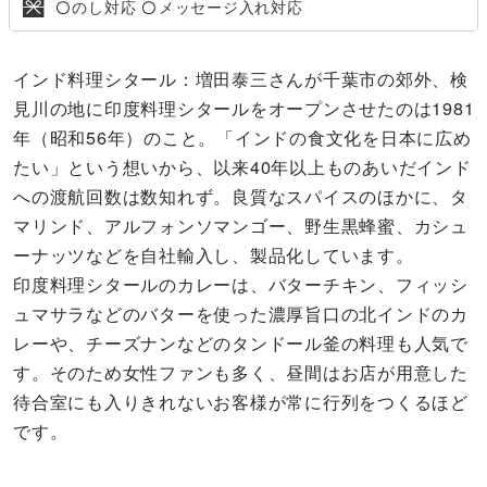
のし対応
メッセージ入れ対応
〇
〇
インド料理シタール：増田泰三さんが千葉市の郊外、検
見川の地に印度料理シタールをオープンさせたのは1981
年（昭和56年）のこと。「インドの食文化を日本に広め
たい」という想いから、以来40年以上ものあいだインド
への渡航回数は数知れず。良質なスパイスのほかに、タ
マリンド、アルフォンソマンゴー、野生黒蜂蜜、カシュ
ーナッツなどを自社輸入し、製品化しています。
印度料理シタールのカレーは、バターチキン、フィッシ
ュマサラなどのバターを使った濃厚旨口の北インドのカ
レーや、チーズナンなどのタンドール釜の料理も人気で
す。そのため女性ファンも多く、昼間はお店が用意した
待合室にも入りきれないお客様が常に行列をつくるほど
です。