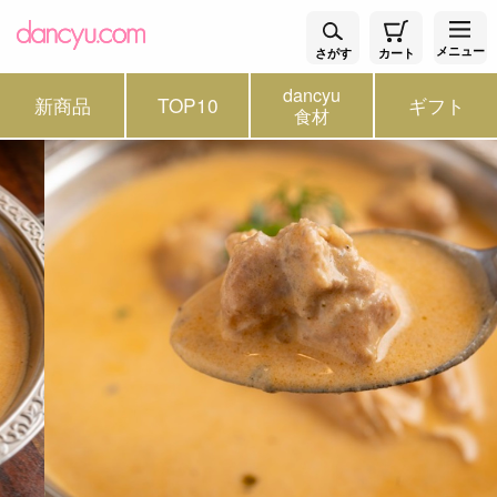
メニュー
さがす
カート
dancyu
新商品
TOP10
ギフト
食材