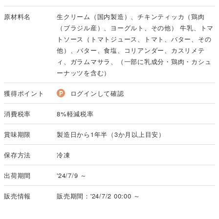
原材料名
生クリーム（国内製造）、チキンティッカ（鶏肉
（ブラジル産）、ヨーグルト、その他） 牛乳、トマ
トソース（トマトジュース、トマト、バター、その
他）、バター、食塩、コリアンダー、カスリメテ
ィ、ガラムマサラ、（一部に乳成分・鶏肉・カシュ
ーナッツを含む）
獲得ポイント
ログインして確認
消費税率
8%軽減税率
賞味期限
製造日から1年半（3か月以上目安）
保存方法
冷凍
出荷期間
'24/7/9 ～
販売情報
販売期間：'24/7/2 00:00 ～