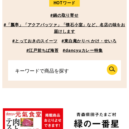
HOTワード
#鍋の取り寄せ
#「瓢亭」「アクアパッツァ」「懐石小室」など、名店の味をお
届けします
#とっておきのスイーツ
#東白庵かりべ かけ・せいろ
#江戸前ちば海苔
#dancyuカレー特集