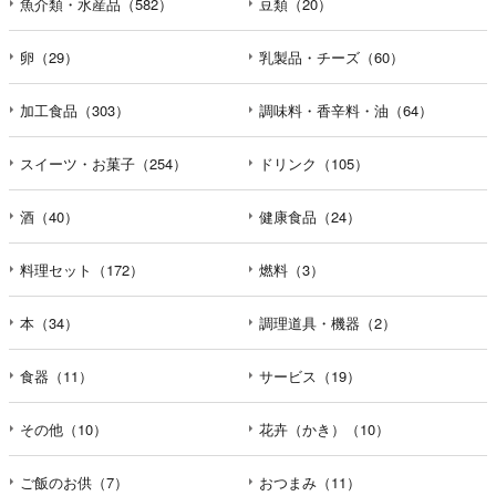
魚介類・水産品（582）
豆類（20）
卵（29）
乳製品・チーズ（60）
加工食品（303）
調味料・香辛料・油（64）
スイーツ・お菓子（254）
ドリンク（105）
酒（40）
健康食品（24）
料理セット（172）
燃料（3）
本（34）
調理道具・機器（2）
食器（11）
サービス（19）
その他（10）
花卉（かき）（10）
ご飯のお供（7）
おつまみ（11）