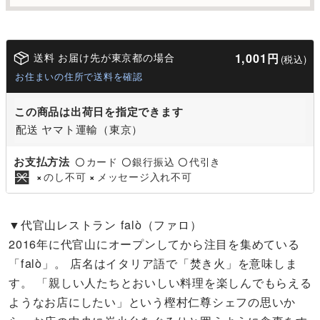
送料 お届け先が東京都の場合
1,001円
(税込)
お住まいの住所で送料を確認
この商品は出荷日を指定できます
配送 ヤマト運輸（東京）
お支払方法
カード
銀行振込
代引き
〇
〇
〇
のし不可
メッセージ入れ不可
×
×
▼代官山レストラン falò（ファロ）
2016年に代官山にオープンしてから注目を集めている
「falò」。 店名はイタリア語で「焚き火」を意味しま
す。 「親しい人たちとおいしい料理を楽しんでもらえる
ようなお店にしたい」という樫村仁尊シェフの思いか