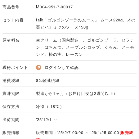
商品番号
M004-951-7-00017
セット内容
falò「ゴルゴンゾーラのムース」 ムース220g、木の
実とハチミツのソース150g
原材料名
生クリーム（国内製造）、ゴルゴンゾーラ、ゼラチ
ン、はちみつ、メープルシロップ、くるみ、アーモ
ンド、松の実、レーズン
獲得ポイント
ログインして確認
消費税率
8%軽減税率
賞味期限
製造から1ヶ月（お届け目安は2週間以上）
保存方法
冷凍（-18℃）
出荷期間
'25/12/1 ～
販売情報
販売期間：'25/2/7 00:00 ～ '26/1/25 00:00
販売終