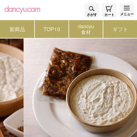
メニュー
さがす
カート
dancyu
新商品
TOP10
ギフト
食材