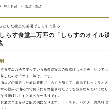
加工食品
缶詰・瓶詰
らとした極上の釜揚げしらすで作る
しらす食堂二万匹の「しらすのオイル漬け
蔵
明
らす食堂二万匹で使っている高知県安芸の釜揚げしらすを、いつでも
開発したのが「オイル漬け」です。
麻油などの厳選した油に釜揚げしらすを加えて、低温でじっくりと火
らすの旨みが油の力で何倍にも増幅されたような豊かな味わいになり
質な釜揚げしらすと油のなせる技です。
まお酒のつまみやご飯の供になります。トースト、パスタ、野菜料理
きます。