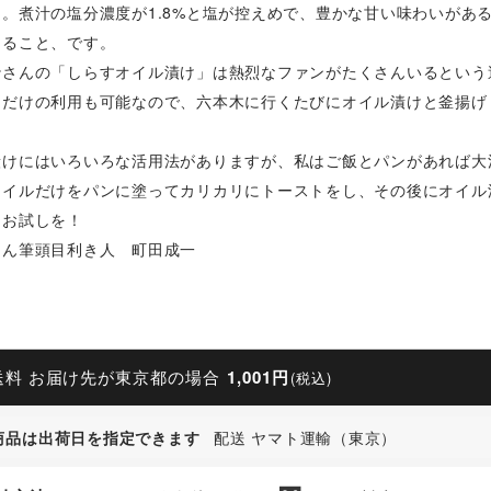
と。煮汁の塩分濃度が1.8%と塩が控えめで、豊かな甘い味わいがあ
あること、です。
沙さんの「しらすオイル漬け」は熱烈なファンがたくさんいるという
トだけの利用も可能なので、六本木に行くたびにオイル漬けと釜揚げ
漬けにはいろいろな活用法がありますが、私はご飯とパンがあれば大
オイルだけをパンに塗ってカリカリにトーストをし、その後にオイル
ひお試しを！
もん筆頭目利き人 町田成一
送料 お届け先が東京都の場合
1,001円
(税込)
商品は出荷日を指定できます
配送 ヤマト運輸（東京）