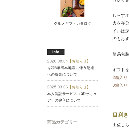
しらす
力を存
グルメギフトカタログ
イルは
のもお
簡易包
2026.08.04
【お知らせ】
令和8年熊本地震に伴う配達
ギフト
への影響について
2箱入り
3箱入り
2025.03.06
【お知らせ】
本人認証サービス（3Dセキュ
ア）の導入について
目利き
商品カテゴリー
土佐し