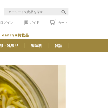
ログイン
ガイド
カート
dancyu掲載品
卵・乳製品
調味料
雑誌