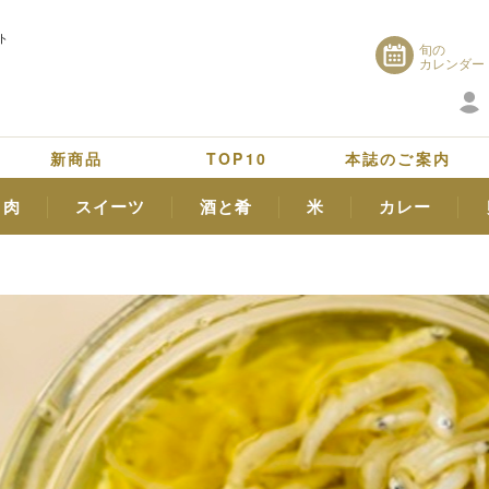
ト
旬の
カレンダー
新商品
TOP10
本誌のご案内
肉
スイーツ
酒と肴
米
カレー