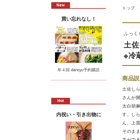
トップ
買い忘れなし！
ふっく
土佐
※冷
年４回 dancyu予約購読
商品説
土佐し
さんが
太白胡
内祝い・引き出物に
す。し
ん。上
そのま
方がで