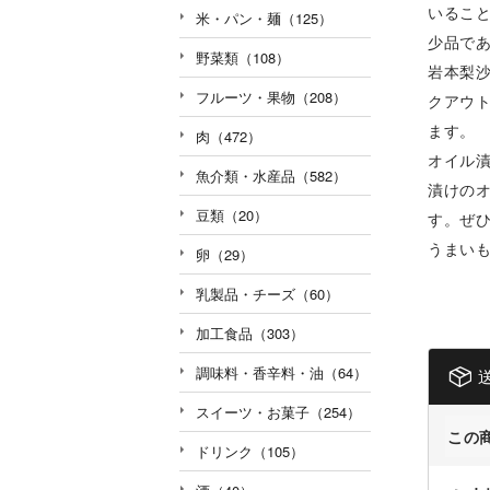
いるこ
米・パン・麺（125）
少品で
野菜類（108）
岩本梨
フルーツ・果物（208）
クアウ
ます。
肉（472）
オイル
魚介類・水産品（582）
漬けの
豆類（20）
す。ぜ
うまい
卵（29）
乳製品・チーズ（60）
加工食品（303）
調味料・香辛料・油（64）
スイーツ・お菓子（254）
この
ドリンク（105）