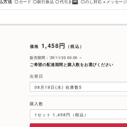
払方法
カード
銀行振込
代引き
のし対応
メッセー
〇
〇
〇
〇
×
1,458円
価格
（税込）
販売期間：'25/11/23 00:00 ～
ご希望の配達期間と購入数をお選びください
出荷日
購入数