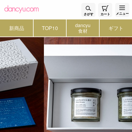
メニュー
さがす
カート
dancyu
新商品
TOP10
ギフト
食材