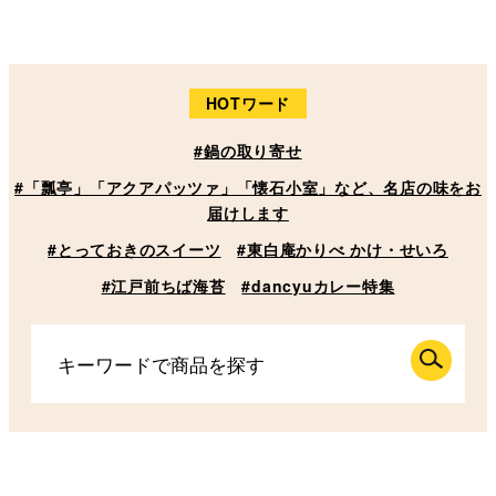
HOTワード
#鍋の取り寄せ
#「瓢亭」「アクアパッツァ」「懐石小室」など、名店の味をお
届けします
#とっておきのスイーツ
#東白庵かりべ かけ・せいろ
#江戸前ちば海苔
#dancyuカレー特集