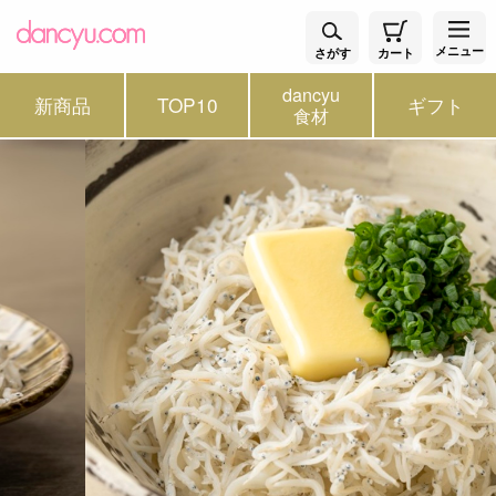
メニュー
さがす
カート
dancyu
新商品
TOP10
ギフト
食材