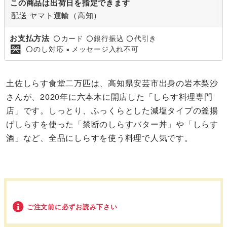
この商品は出荷日を指定できます
配送 ヤマト運輸（高知）
お支払方法
カード
銀行振込
代引き
〇
〇
〇
のし対応
メッセージ入れ不可
〇
×
土佐しらす食堂二万匹は、高知県安芸市出身の岩本梨沙
さんが、2020年に六本木に開店した「しらす料理専門
店」です。しっとり、ふっくらとした減塩タイプの釜揚
げしらすを使った「禁断のしらすバター丼」や「しらす
酒」など、全品にしらすを使う料理で人気です。
ご注文前に必ずお読み下さい