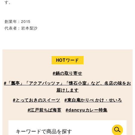
す。
創業年：2015
代表者：岩本梨沙
HOTワード
#鍋の取り寄せ
#「瓢亭」「アクアパッツァ」「懐石小室」など、名店の味をお
届けします
#とっておきのスイーツ
#東白庵かりべ かけ・せいろ
#江戸前ちば海苔
#dancyuカレー特集