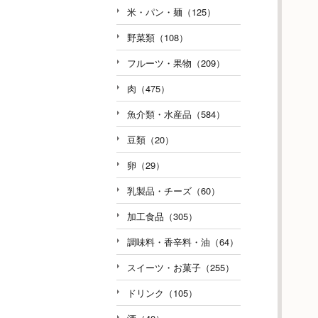
米・パン・麺（125）
野菜類（108）
フルーツ・果物（209）
肉（475）
魚介類・水産品（584）
豆類（20）
卵（29）
乳製品・チーズ（60）
加工食品（305）
調味料・香辛料・油（64）
スイーツ・お菓子（255）
ドリンク（105）