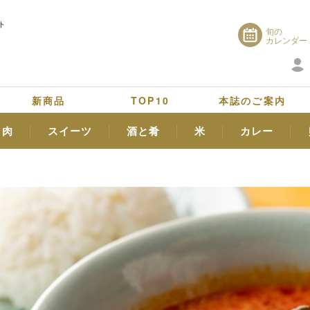
ト
旬の
カレンダー
新商品
TOP10
本誌のご案内
肉
スイーツ
酒と肴
米
カレー