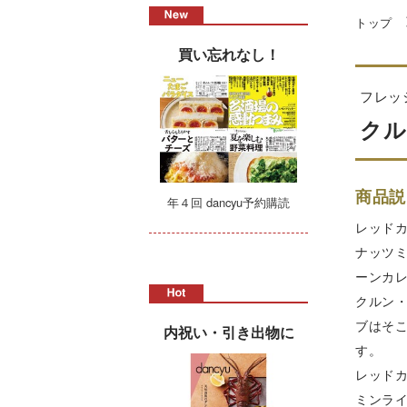
トップ
買い忘れなし！
フレッ
クル
商品説
年４回 dancyu予約購読
レッド
ナッツ
ーンカ
クルン
ブはそ
内祝い・引き出物に
す。
レッド
ミンラ