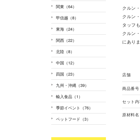
関東（64）
クルン
クルン
甲信越（8）
タッフ
東海（24）
クルン
関西（22）
にあり
北陸（8）
中国（12）
四国（23）
店舗
九州・沖縄（39）
商品番号
輸入食品（1）
セット内
季節イベント（76）
原材料名
ペットフード（3）