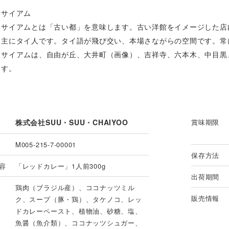
・サイアム
・サイアムとは「古い都」を意味します。古い洋館をイメージした店
も主にタイ人です。タイ語が飛び交い、本場さながらの空間です。常
・サイアムは、自由が丘、大井町（画像）、吉祥寺、六本木、中目黒
ます。
株式会社SUU・SUU・CHAIYOO
賞味期限
M005-215-7-00001
保存方法
容
「レッドカレー」1人前300g
出荷期間
鶏肉（ブラジル産）、ココナッツミル
販売情報
ク、スープ（豚・鶏）、タケノコ、レッ
ドカレーペースト、植物油、砂糖、塩、
魚醤（魚介類）、ココナッツシュガー、