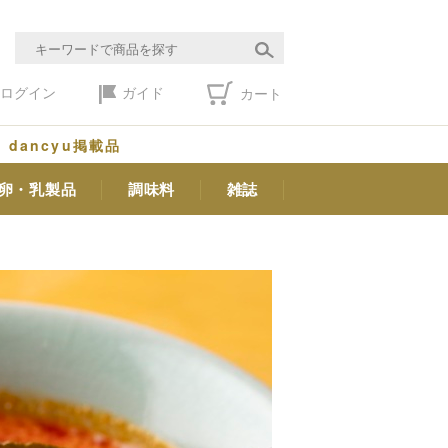
ログイン
ガイド
カート
dancyu掲載品
卵・乳製品
調味料
雑誌