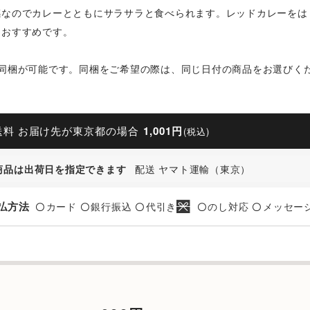
感なのでカレーとともにサラサラと食べられます。レッドカレーをは
もおすすめです。
て同梱が可能です。同梱をご希望の際は、同じ日付の商品をお選びく
送料 お届け先が東京都の場合
1,001円
(税込)
商品は出荷日を指定できます
配送 ヤマト運輸（東京）
払方法
カード
銀行振込
代引き
のし対応
メッセー
〇
〇
〇
〇
〇