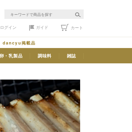
ログイン
ガイド
カート
dancyu掲載品
卵・乳製品
調味料
雑誌