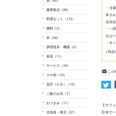
酒（40）
・冷
健康食品（24）
算さ
料理セット（172）
追加
燃料（3）
・一
合は
本（34）
・年
調理道具・機器（2）
※商
食器（11）
サービス（19）
この
その他（10）
花卉（かき）（10）
ご飯のお供（7）
おつまみ（11）
【サフ
日本で
北海道・東北（57）