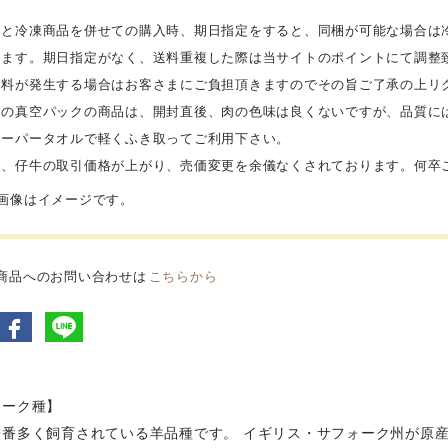
蔵と冷凍商品を併せての購入時、期日指定をすると、同梱が可能な場合は
れます。期日指定がなく、送料重複した際は当サイトのポイントにて調整
送料が発生する場合はお客さまにご負担頂きますのでその旨ご了承の上リ
部の真空パックの商品は、開封直後、肉の色味は良くないですが、品質に
ペーパータオルで軽くふき取ってご利用下さい。
々、仔牛の取引価格が上がり、売価変更を余儀なくされております。何卒
品画像はイメージです。
商品へのお問い合わせは
こちらから
ォーク種】
一番多く飼育されている羊品種です。 イギリス・サフォーク州が原