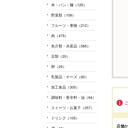
米・パン・麺（125）
野菜類（109）
フルーツ・果物（212）
肉（475）
魚介類・水産品（585）
豆類（20）
卵（29）
乳製品・チーズ（60）
加工食品（305）
調味料・香辛料・油（64）
スイーツ・お菓子（257）
ドリンク（105）
店舗