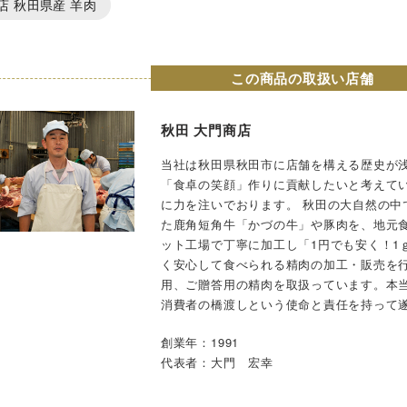
店 秋田県産 羊肉
この商品の取扱い店舗
秋田 大門商店
当社は秋田県秋田市に店舗を構える歴史が浅
「食卓の笑顔」作りに貢献したいと考えて
に力を注いでおります。 秋田の大自然の中
た鹿角短角牛「かづの牛」や豚肉を、地元
ット工場で丁寧に加工し「1円でも安く！1
く安心して食べられる精肉の加工・販売を
用、ご贈答用の精肉を取扱っています。本
消費者の橋渡しという使命と責任を持って
創業年：1991
代表者：大門 宏幸