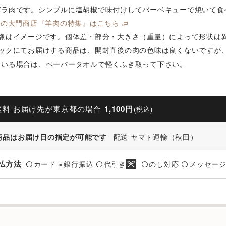
バラ肉です。シンプルに塩胡椒で味付けしてバーベキューで焼いて食
肉の大門商店『羊肉の特集』はこちら
像はイメージです。個体差・部分・大きさ（重量）によって形状は
ックにてお届けする商品は、開封直後の肉の色味は良くないですが
ている場合は、ペーパータオルで軽くふき取って下さい。
送料 お届け先が東京都の場合
1,100円
(税込)
商品はお届け日の指定が可能です
配送 ヤマト運輸（秋田）
払方法
カード
銀行振込
代引き
のし対応
メッセー
〇
×
〇
〇
〇