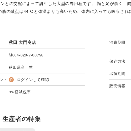
ウンとの交配によって誕生した大型の肉用種です。 顔と足が黒く、
羊の脂の融点は44℃と体温よりも高いため、体内に入っても吸収され
秋田 大門商店
消費期限
M004-020-7-00798
保存方法
秋田県産 羊
出荷期間
ント
ログインして確認
販売情報
8%軽減税率
・生産者の特集