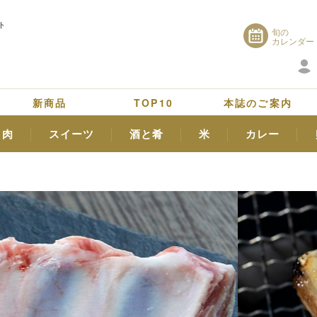
ト
旬の
カレンダー
新商品
TOP10
本誌のご案内
肉
スイーツ
酒と肴
米
カレー