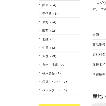
ウスダ
関東（64）
す。 
甲信越（8）
東海（24）
関西（22）
店舗
北陸（8）
商品番号
中国（12）
原材料名
四国（23）
獲得ポイ
九州・沖縄（39）
輸入食品（1）
消費税率
季節イベント（76）
ペットフード（3）
産地