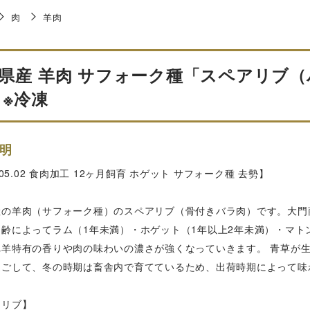
肉
羊肉
県産 羊肉 サフォーク種「スペアリブ（バ
 ※冷凍
明
5.05.02 食肉加工 12ヶ月飼育 ホゲット サフォーク種 去勢】
産の羊肉（サフォーク種）のスペアリブ（骨付きバラ肉）です。大門
月齢によってラム（1年未満）・ホゲット（1年以上2年未満）・マト
れ羊特有の香りや肉の味わいの濃さが強くなっていきます。 青草が
過ごして、冬の時期は畜舎内で育てているため、出荷時期によって味
アリブ】