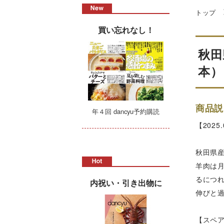
トップ
買い忘れなし！
秋田
本）
商品説
年４回 dancyu予約購読
【202
秋田県
羊肉は
るにつ
内祝い・引き出物に
伸びと
【スペ