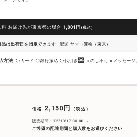
送料 お届け先が東京都の場合
1,001円
(税込)
商品は出荷日を指定できます
配送 ヤマト運輸（東京）
払方法
カード
銀行振込
代引き
のし不可
メッセージ
〇
〇
〇
×
×
2,150円
価格
（税込）
販売期間：'25/10/17 00:00 ～
ご希望の配達期間と購入数をお選びください