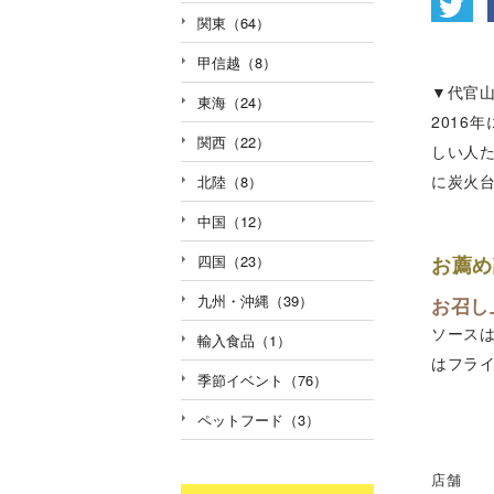
関東（64）
甲信越（8）
▼代官山
東海（24）
2016
関西（22）
しい人
に炭火
北陸（8）
中国（12）
お薦め
四国（23）
九州・沖縄（39）
お召し
ソース
輸入食品（1）
はフラ
季節イベント（76）
ペットフード（3）
店舗