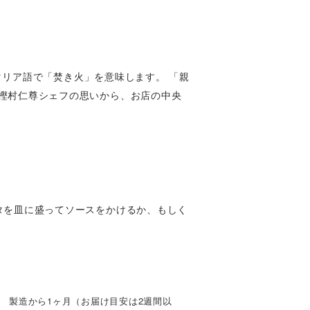
イタリア語で「焚き火」を意味します。 「親
樫村仁尊シェフの思いから、お店の中央
タを皿に盛ってソースをかけるか、もしく
製造から1ヶ月（お届け目安は2週間以