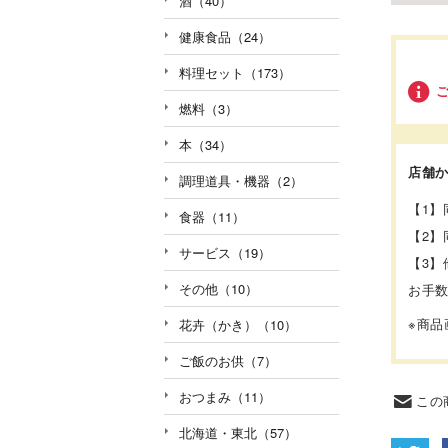
酒（40）
健康食品（24）
料理セット（173）
燃料（3）
本（34）
店舗
調理道具・機器（2）
【1
食器（11）
【2
サービス（19）
【3
その他（10）
お手
※商
花卉（かき）（10）
ご飯のお供（7）
おつまみ（11）
この
北海道・東北（57）