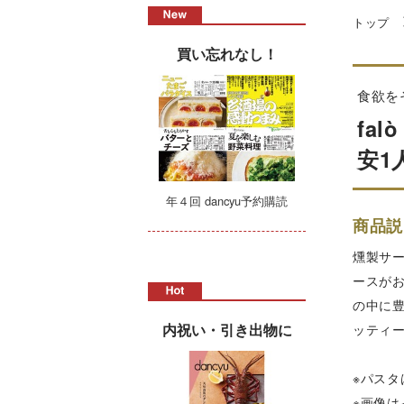
トップ
買い忘れなし！
食欲を
fa
安1
年４回 dancyu予約購読
商品説
燻製サ
ースが
の中に
内祝い・引き出物に
ッティー
※パス
※画像は