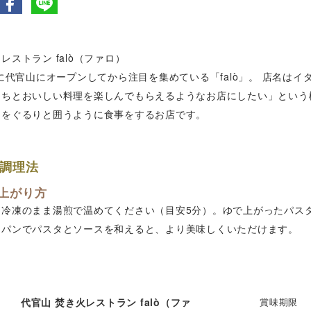
レストラン falò（ファロ）
年に代官山にオープンしてから注目を集めている「falò」。 店名は
たちとおいしい料理を楽しんでもらえるようなお店にしたい」という
台をぐるりと囲うように食事をするお店です。
調理法
上がり方
は冷凍のまま湯煎で温めてください（目安5分）。ゆで上がったパス
イパンでパスタとソースを和えると、より美味しくいただけます。
代官山 焚き火レストラン falò（ファ
賞味期限