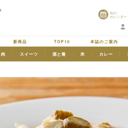
ト
旬の
カレンダー
新商品
TOP10
本誌のご案内
肉
スイーツ
酒と肴
米
カレー