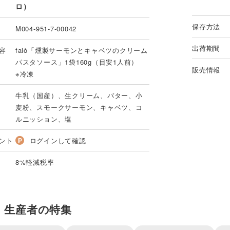
ロ）
保存方法
M004-951-7-00042
出荷期間
容
falò「燻製サーモンとキャベツのクリーム
パスタソース」1袋160g（目安1人前）
販売情報
※冷凍
牛乳（国産）、生クリーム、バター、小
麦粉、スモークサーモン、キャベツ、コ
ルニッション、塩
ント
ログインして確認
8%軽減税率
・生産者の特集