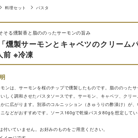
料理セット
パスタ
そそる燻製香と脂ののったサーモンの旨み
lò「燻製サーモンとキャベツのクリームパ
人前 ※冷凍
明
ーモンは、サーモンを桜のチップで燻製したものです。脂ののったサ
おいしく調和させたパスタソースです。サーモン、キャベツ、クリー
豊かに広がります。別添のコルニッション（きゅうりの酢漬け）が、
ニなどがおすすめです。ソース160gで乾燥パスタ80gを想定して
タは付いていません。お好みのものをご用意ください。
イメージです。