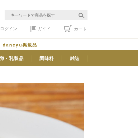
ログイン
ガイド
カート
dancyu掲載品
卵・乳製品
調味料
雑誌