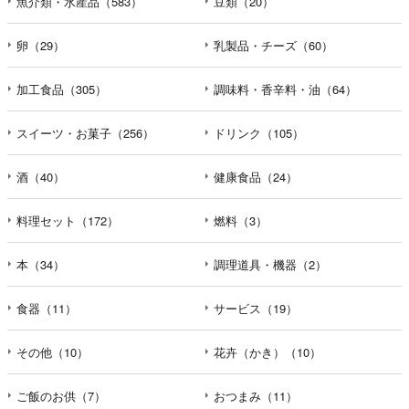
魚介類・水産品（583）
豆類（20）
卵（29）
乳製品・チーズ（60）
加工食品（305）
調味料・香辛料・油（64）
スイーツ・お菓子（256）
ドリンク（105）
酒（40）
健康食品（24）
料理セット（172）
燃料（3）
本（34）
調理道具・機器（2）
食器（11）
サービス（19）
その他（10）
花卉（かき）（10）
ご飯のお供（7）
おつまみ（11）