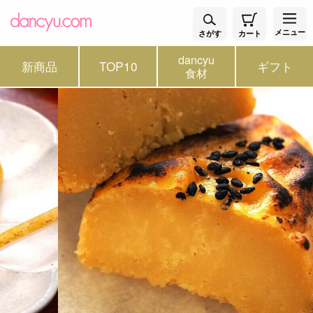
メニュー
さがす
カート
dancyu
新商品
TOP10
ギフト
食材