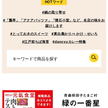
HOTワード
#鍋の取り寄せ
#「瓢亭」「アクアパッツァ」「懐石小室」など、名店の味をお
届けします
#とっておきのスイーツ
#東白庵かりべ かけ・せいろ
#江戸前ちば海苔
#dancyuカレー特集