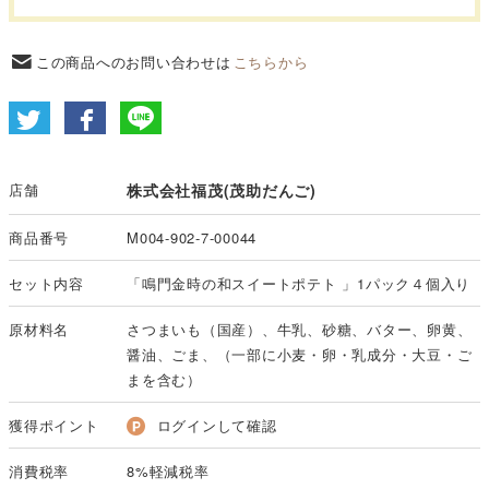
この商品へのお問い合わせは
こちらから
店舗
株式会社福茂(茂助だんご)
商品番号
M004-902-7-00044
セット内容
「鳴門金時の和スイートポテト 」1パック４個入り
原材料名
さつまいも（国産）、牛乳、砂糖、バター、卵黄、
醤油、ごま、（一部に小麦・卵・乳成分・大豆・ご
まを含む）
獲得ポイント
ログインして確認
消費税率
8%軽減税率