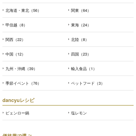
北海道・東北（56）
関東（64）
甲信越（8）
東海（24）
関西（22）
北陸（8）
中国（12）
四国（23）
九州・沖縄（39）
輸入食品（1）
季節イベント（76）
ペットフード（3）
dancyuレシピ
ピェンロー鍋
塩レモン
価格帯で選ぶ