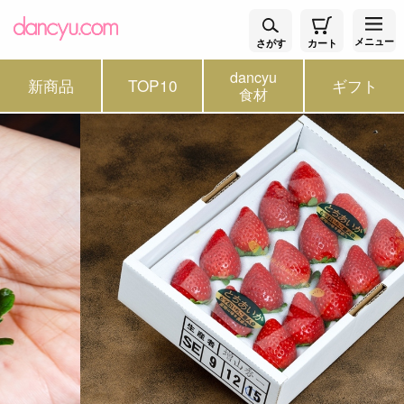
メニュー
さがす
カート
dancyu
新商品
TOP10
ギフト
食材