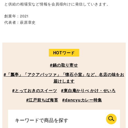
と供給の相場安など情報を会員様向けに発信していきます。
創業年：2021
代表者：萩原章史
HOTワード
#鍋の取り寄せ
#「瓢亭」「アクアパッツァ」「懐石小室」など、名店の味をお
届けします
#とっておきのスイーツ
#東白庵かりべ かけ・せいろ
#江戸前ちば海苔
#dancyuカレー特集