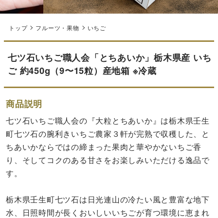
トップ
フルーツ・果物
いちご
七ツ石いちご職人会「とちあいか」栃木県産 いち
ご 約450g（9〜15粒）産地箱 ※冷蔵
商品説明
七ツ石いちご職人会の『大粒とちあいか』は栃木県壬生
町七ツ石の腕利きいちご農家３軒が完熟で収穫した、と
ちあいかならではの締まった果肉と華やかないちご香
り、そしてコクのある甘さをお楽しみいただける逸品で
す。
栃木県壬生町七ツ石は日光連山の冷たい風と豊富な地下
水、日照時間が長くおいしいいちごが育つ環境に恵まれ