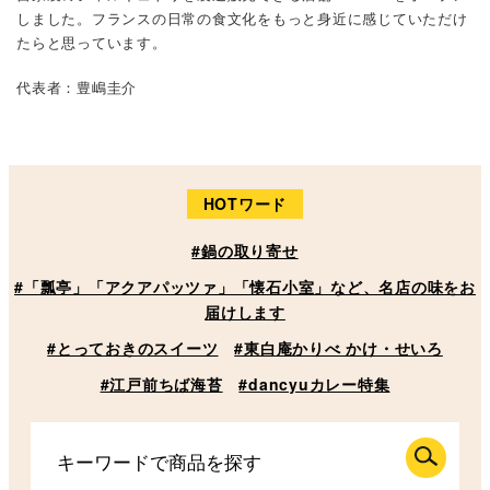
しました。フランスの日常の食文化をもっと身近に感じていただけ
たらと思っています。
代表者：豊嶋圭介
HOTワード
#鍋の取り寄せ
#「瓢亭」「アクアパッツァ」「懐石小室」など、名店の味をお
届けします
#とっておきのスイーツ
#東白庵かりべ かけ・せいろ
#江戸前ちば海苔
#dancyuカレー特集