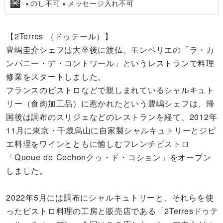
のし不可
メッセージ入れ不可
×
×
【2Terres （ドゥテール）】
豊嶋圭介シェフは大卒後に渡仏。モンペリエの「ラ・カ
ンパニー・デ・コントワール」というレストランで料理
修業をスタートしました。
フランスのビストロなどで親しまれているシャルキュト
リー（食肉加工品）に惹かれたという豊嶋シェフは、帰
国後は調布のスリジェなどのレストランを経て、2012年
11月に東京・千歳烏山に自家製シャルキュトリーとジビ
エ料理をワインとともに愉しむフレンチビストロ
「Queue de Cochonクゥ・ド・コション」をオープン
しました。
2022年5月には調布にシャルキュトリーと、それらを使
ったビストロ料理の工房と販売店である「2Terresドゥテ