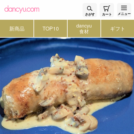
メニュー
さがす
カート
dancyu
新商品
TOP10
ギフト
食材