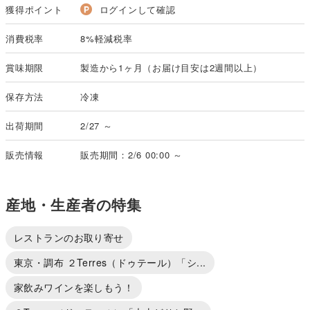
獲得ポイント
ログインして確認
消費税率
8%軽減税率
賞味期限
製造から1ヶ月（お届け目安は2週間以上）
保存方法
冷凍
出荷期間
2/27 ～
販売情報
販売期間：2/6 00:00 ～
産地・生産者の特集
レストランのお取り寄せ
東京・調布 ２Terres（ドゥテール）「シ...
家飲みワインを楽しもう！