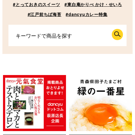
#とっておきのスイーツ
#東白庵かりべ かけ・せいろ
#江戸前ちば海苔
#dancyuカレー特集