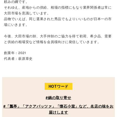
頼みの綱です。
それゆえ、産地からの供給、相場の指標にもなり業界関係者は常に
大田市場を意識しています。
品物でいえば、同じ選果された秀品でもよりいいものが日本一の市
場にいきます。
今後、大田市場の卸、大手仲卸のご協力を得て初荷、希少品、需要
と供給の相場安など情報を会員様向けに発信していきます。
創業年：2021
代表者：萩原章史
HOTワード
#鍋の取り寄せ
#「瓢亭」「アクアパッツァ」「懐石小室」など、名店の味をお
届けします