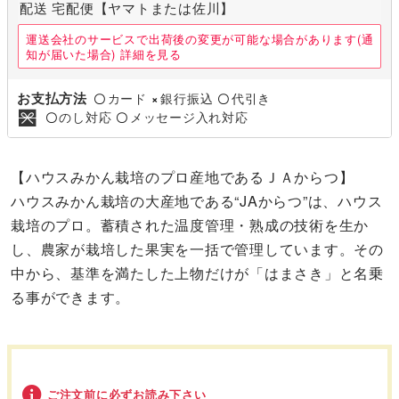
配送 宅配便【ヤマトまたは佐川】
運送会社のサービスで出荷後の変更が可能な場合があります(通
知が届いた場合)
詳細を見る
お支払方法
カード
銀行振込
代引き
〇
×
〇
のし対応
メッセージ入れ対応
〇
〇
【ハウスみかん栽培のプロ産地であるＪＡからつ】
ハウスみかん栽培の大産地である“JAからつ”は、ハウス
栽培のプロ。蓄積された温度管理・熟成の技術を生か
し、農家が栽培した果実を一括で管理しています。その
中から、基準を満たした上物だけが「はまさき」と名乗
る事ができます。
ご注文前に必ずお読み下さい