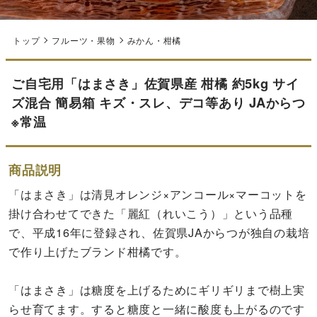
トップ
フルーツ・果物
みかん・柑橘
ご自宅用「はまさき」佐賀県産 柑橘 約5kg サイ
ズ混合 簡易箱 キズ・スレ、デコ等あり JAからつ
※常温
商品説明
「はまさき」は清見オレンジ×アンコール×マーコットを
掛け合わせてできた「麗紅（れいこう）」という品種
で、平成16年に登録され、佐賀県JAからつが独自の栽培
で作り上げたブランド柑橘です。
「はまさき」は糖度を上げるためにギリギリまで樹上実
らせ育てます。すると糖度と一緒に酸度も上がるのです