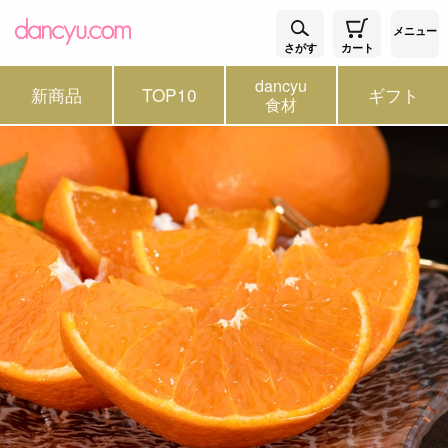
メニュー
さがす
カート
dancyu
新商品
TOP10
ギフト
食材