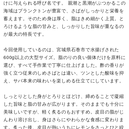
けに与えられる呼び名です。 親潮と黒潮がぶつかるこの
海域はプランクトンが豊富で、さばがしっかりと栄養を
蓄えます。そのため身は厚く、脂はきめ細かく上質。と
ろけるような脂の甘みと、しっかりした旨味が重なるの
が最大の特長です。
今回使用しているのは、宮城県石巻市で水揚げされた
600g以上の大型サイズ。脂のりの良い個体だけを原料に
選び、すべて手作業で丁寧に仕上げました。酢の香りが
強く立つ従来のしめさばとは違い、ツンとした酸味を抑
え、サバ本来の味わいを楽しめる仕立てにしています。
しっとりとした身がとろりとほどけ、締めることで凝縮
した旨味と脂の甘みが広がります。そのままでも十分に
美味しいですが、軽く炙るのもおすすめ。皮目の脂がじ
んわり溶け出し、身はさらにやわらかな食感に変わりま
す。炙った後、皮目が熱いうちにレモンをさっとひと絞