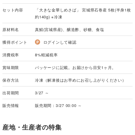
セット内容
「大きな金華しめさば」 宮城県石巻産 5枚(半身1枚
約140g) ※冷凍
原材料名
真鯖(宮城県産)、醸造酢、砂糖、食塩
獲得ポイント
ログインして確認
消費税率
8%軽減税率
賞味期限
パッケージに記載。お届けから目安1ヶ月。
保存方法
冷凍（解凍後はお早めにお召し上がりください）
出荷期間
3/27 ～
販売情報
販売期間：3/27 00:00 ～
産地・生産者の特集