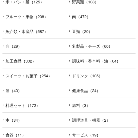
米・パン・麺（125）
野菜類（108）
フルーツ・果物（208）
肉（472）
魚介類・水産品（587）
豆類（20）
卵（29）
乳製品・チーズ（60）
加工食品（302）
調味料・香辛料・油（64）
スイーツ・お菓子（254）
ドリンク（105）
酒（40）
健康食品（24）
料理セット（172）
燃料（3）
本（34）
調理道具・機器（2）
食器（11）
サービス（19）