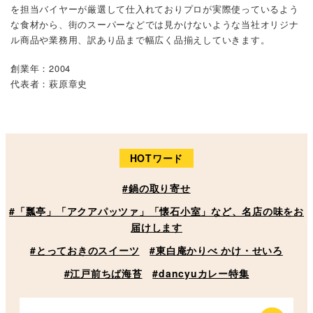
を担当バイヤーが厳選して仕入れておりプロが実際使っているよう
な食材から、街のスーパーなどでは見かけないような当社オリジナ
ル商品や業務用、訳あり品まで幅広く品揃えしていきます。
創業年：2004
代表者：萩原章史
HOTワード
#鍋の取り寄せ
#「瓢亭」「アクアパッツァ」「懐石小室」など、名店の味をお
届けします
#とっておきのスイーツ
#東白庵かりべ かけ・せいろ
#江戸前ちば海苔
#dancyuカレー特集