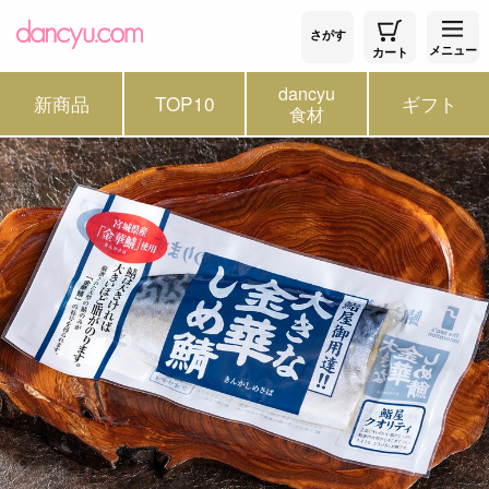
さがす
メニュー
カート
dancyu
新商品
TOP10
ギフト
食材