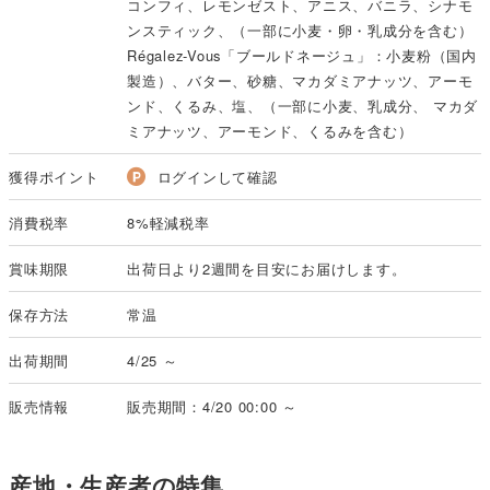
コンフィ、レモンゼスト、アニス、バニラ、シナモ
ンスティック、（一部に小麦・卵・乳成分を含む）
Régalez-Vous「ブールドネージュ」：小麦粉（国内
製造）、バター、砂糖、マカダミアナッツ、アーモ
ンド、くるみ、塩、（一部に小麦、乳成分、 マカダ
ミアナッツ、アーモンド、くるみを含む）
獲得ポイント
ログインして確認
消費税率
8%軽減税率
賞味期限
出荷日より2週間を目安にお届けします。
保存方法
常温
出荷期間
4/25 ～
販売情報
販売期間：4/20 00:00 ～
産地・生産者の特集