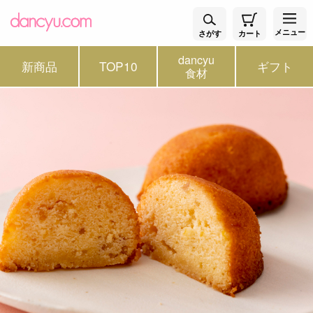
メニュー
さがす
カート
dancyu
新商品
TOP10
ギフト
食材