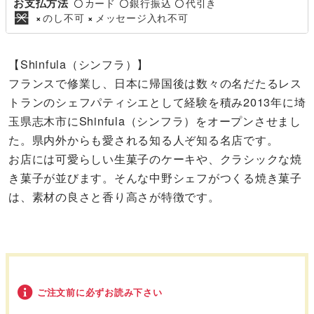
お支払方法
カード
銀行振込
代引き
〇
〇
〇
のし不可
メッセージ入れ不可
×
×
【Shinfula（シンフラ）】
フランスで修業し、日本に帰国後は数々の名だたるレス
トランのシェフパティシエとして経験を積み2013年に埼
玉県志木市にShinfula（シンフラ）をオープンさせまし
た。県内外からも愛される知る人ぞ知る名店です。
お店には可愛らしい生菓子のケーキや、クラシックな焼
き菓子が並びます。そんな中野シェフがつくる焼き菓子
は、素材の良さと香り高さが特徴です。
ご注文前に必ずお読み下さい