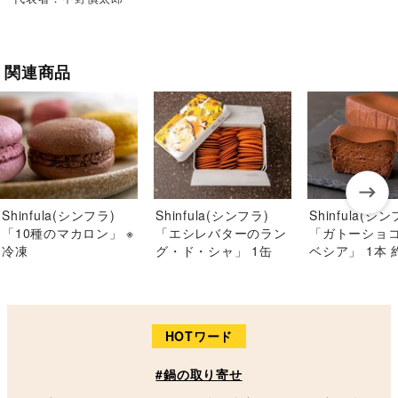
関連商品
Shinfula(シンフラ)
Shinfula(シンフラ)
Shinfula(シ
「10種のマカロン」 ※
「エシレバターのラン
「ガトーショコ
冷凍
グ・ド・シャ」 1缶
ベシア」 1本 約
（約50枚入） ※常温
※冷凍
HOTワード
#鍋の取り寄せ