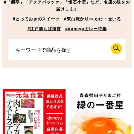
#「瓢亭」「アクアパッツァ」「懐石小室」など、名店の味をお
届けします
#とっておきのスイーツ
#東白庵かりべ かけ・せいろ
#江戸前ちば海苔
#dancyuカレー特集