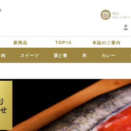
ト
旬の
カレンダー
新商品
TOP10
本誌のご案内
肉
スイーツ
酒と肴
米
カレー