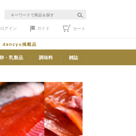
ログイン
ガイド
カート
dancyu掲載品
卵・乳製品
調味料
雑誌