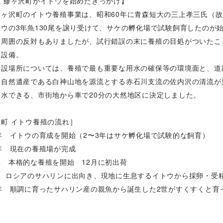
県 鰺ヶ沢町がイトウを始めたきっかけ】
鰺ヶ沢町のイトウ養殖事業は、昭和60年に青森短大の三上孝三氏（
ウの3年魚130尾を譲り受けて、サケの孵化場で試験飼育したのが
、周囲の反対もありましたが、試行錯誤の末に養殖の目処がついたこ
を設備。
建設場所については、養殖で最も重要な用水の確保等の環境面と、道
界自然遺産である白神山地を源流とする赤石川支流の佐内沢の清流が
取水できる、市街地から車で20分の大然地区に決定しました。
町 イトウ養殖の流れ］
年 イトウの育成を開始（2〜3年はサケ孵化場で試験的な飼育）
年 現在の養殖場が完成
 本格的な養殖を開始 12月に初出荷
年 ロシアのサハリンに出向き、現地に生息するイトウから採卵・受
4年 順調に育ったサハリン産の親魚から誕生した2世がすくすくと育