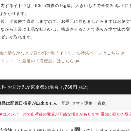
内するイトウは、50cm前後の1kg級。大きいもので全長2m以上
はかかります。
め後、冷蔵便で直送しますので、お手元に届きましたらまずはお刺身
りながら非常に上品な味わいは、熟成させることで深みが増す味の変
なダシが取れます。
山地の清らかな水で育つ幻の魚「イトウ」の特集ページはこちら
cyuドットコム厳選の『海産品』はこちら
送料 お届け先が東京都の場合
1,738円
(税込)
商品は配達日指定が出来ません
配送 ヤマト運輸（青森）
ネコメンバーズで出荷後の変更が可能な場合があります(通知が届いた場合
払方法
カード
銀行振込
代引き
のし不可
メッセージ
〇
〇
〇
×
×