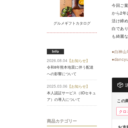
今回ご案
から2年
活け締
グルメギフトカタログ
白であ
も綺麗
●白神
●dan
2026.08.04
【お知らせ】
令和8年熊本地震に伴う配達
への影響について
2025.03.06
【お知らせ】
本人認証サービス（3Dセキュ
ア）の導入について
この
クロ
商品カテゴリー
お支