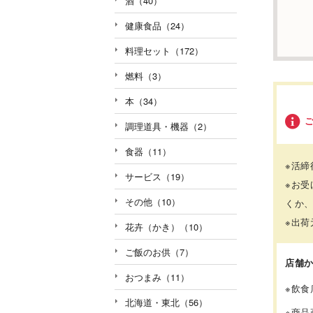
酒（40）
健康食品（24）
料理セット（172）
燃料（3）
本（34）
調理道具・機器（2）
食器（11）
※活
サービス（19）
※お
その他（10）
くか
※出
花卉（かき）（10）
ご飯のお供（7）
店舗
おつまみ（11）
※飲
北海道・東北（56）
※商