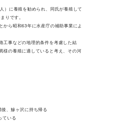
故人）に養殖を勧められ、同氏が養殖して
始まりです。
とから昭和63年に水産庁の補助事業によ
路工事などの地理的条件を考慮した結
異様の養殖に適していると考え、その河
精後、鰺ヶ沢に持ち帰る
っている