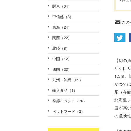
関東（64）
甲信越（8）
この
東海（24）
関西（22）
北陸（8）
中国（12）
【幻の
サケ目
四国（23）
1.5m
九州・沖縄（39）
かつて
輸入食品（1）
系（存続
北海道レ
季節イベント（76）
度が高い
ペットフード（3）
の危険