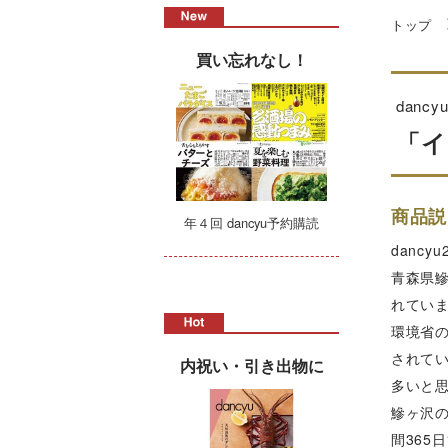
トップ
買い忘れなし！
dan
「イ
商品説
年４回 dancyu予約購読
danc
青森県
れてい
環境省の
されて
内祝い・引き出物に
多いと
鰺ヶ沢
間36