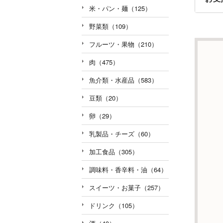
米・パン・麺（125）
野菜類（109）
フルーツ・果物（210）
肉（475）
魚介類・水産品（583）
豆類（20）
卵（29）
乳製品・チーズ（60）
加工食品（305）
調味料・香辛料・油（64）
スイーツ・お菓子（257）
ドリンク（105）