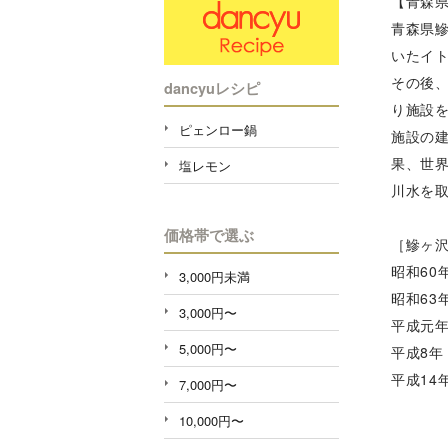
【青森
青森県
いたイト
その後
dancyuレシピ
り施設
ピェンロー鍋
施設の
果、世
塩レモン
川水を
価格帯で選ぶ
［鰺ヶ沢
昭和60
3,000円未満
昭和63
3,000円〜
平成元年
5,000円〜
平成8
平成1
7,000円〜
10,000円〜