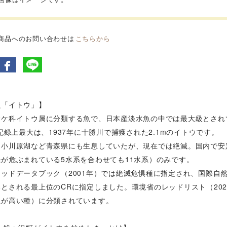
商品へのお問い合わせは
こちらから
魚「イトウ」】
サケ科イトウ属に分類する魚で、日本産淡水魚の中では最大級とされ
。記録上最大は、1937年に十勝川で捕獲された2.1mのイトウです。
は小川原湖など青森県にも生息していたが、現在では絶滅。国内で安
が危ぶまれている5水系を合わせても11水系）のみです。
ッドデータブック（2001年）では絶滅危惧種に指定され、国際自然
とされる最上位のCRに指定しました。環境省のレッドリスト（202
性が高い種）に分類されています。