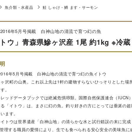
魚介類・水産品
鮭 しゃけ・鱒 ます・サーモン
cyu2016年5月号掲載 白神山地の清流で育つ幻の魚
トウ」青森県鰺ヶ沢産 1尾 約1kg ※冷
明
yu2016年5月号掲載 白神山地の清流で育つ幻の魚イトウ
鰺ヶ沢町の山奥。これ以上先は1軒の建物すらないひっそりとした場
ます。
レッドデータブックでは絶滅危惧IB類。国際自然保護連合（IUCN
いる「イトウ」は、まさに幻の魚。釣り好きの方にとっては垂涎の超
思います。
のイトウは世界遺産「白神山地」の清らかな水と試行錯誤の末に完成
5日管理する職員の愛情により、生でも食べられる安心安全の美味魚に