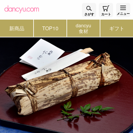
メニュー
さがす
カート
dancyu
新商品
TOP10
ギフト
食材