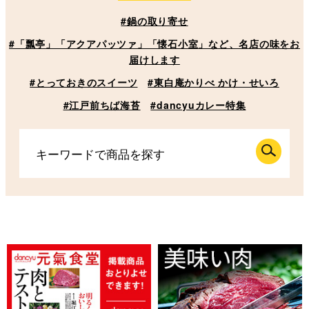
#鍋の取り寄せ
#「瓢亭」「アクアパッツァ」「懐石小室」など、名店の味をお
届けします
#とっておきのスイーツ
#東白庵かりべ かけ・せいろ
#江戸前ちば海苔
#dancyuカレー特集