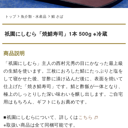
トップ
魚介類・水産品
鯖 さば
祇園にしむら「焼鯖寿司」1本 500g ※冷蔵
商品説明
「祇園にしむら」主人の西村元秀の目にかなった最上級
の生鯖を使います。三枚におろした鯖にたっぷりと塩を
して寝かせた後、甘酢に漬け込んだ後に、表面を焼いて
仕上げた「焼き鯖寿司」です。鯖と酢飯が一体となり、
極上のしっとりした深い味わいを醸し出します。ご自宅
用はもちろん、ギフトにもお薦めです。
■祇園にしむらについて、詳しくは
こちら
※取扱い商品は全て同梱可能です。