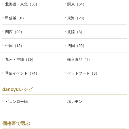
北海道・東北（56）
関東（64）
甲信越（8）
東海（23）
関西（22）
北陸（8）
中国（12）
四国（22）
九州・沖縄（39）
輸入食品（1）
季節イベント（74）
ペットフード（3）
dancyuレシピ
ピェンロー鍋
塩レモン
価格帯で選ぶ