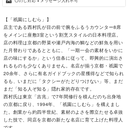
のし対応
メッセージ入れ不可
〇
×
【「祇園にしむら」】
店主である西村氏が目の前で腕をふるうカウンター8席
をメインに座敷3室という割烹スタイルの日本料理店。
店の料理は京都の野菜や瀬戸内海の鯛などの鮮魚を用い
た月替わりであるとともに、「一期一会の素材をいかに
店の味にするか」という信条に従って、即興的に演出さ
れるものも少なくありません。名店が揃う京都・祇園で
20余年、さらに有名ガイドブックの星獲得などで知られ
るも、いまだに「タクシーがたどりつけない」等、まだ
まだ「知る人ぞ知る」隠れ家的存在です。
西村氏は東京「吉兆」で7年間修行を積んだのち出身地
の京都に戻り、1994年、「祇園にしむら」を構えまし
た。創業から約四半世紀、素材のよさを際立たせる卓抜
した技で、同店を京都の新たな名店に育て上げた料理人
です。