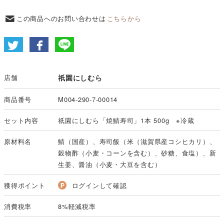
この商品へのお問い合わせは
こちらから
店舗
祇園にしむら
商品番号
M004-290-7-00014
セット内容
祇園にしむら「焼鯖寿司」1本 500g ※冷蔵
原材料名
鯖（国産）、寿司飯（米（滋賀県産コシヒカリ）、
穀物酢（小麦・コーンを含む）、砂糖、食塩）、新
生姜、醤油（小麦・大豆を含む）
獲得ポイント
ログインして確認
消費税率
8%軽減税率