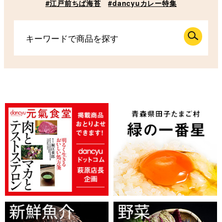
#江戸前ちば海苔
#dancyuカレー特集