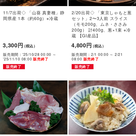
11/7出荷◇ 「山葵 真妻種」静
2/20出荷◇ 「東京しゃもと葱
岡県産 1本（約60g）※冷蔵
セット」2〜3人前 スライス
（モモ200g、ムネ・ささみ
200g） 計400g、葱×1束 ※冷
蔵 【GI産品】
3,300円
4,800円
（税込）
（税込）
販売期間：'25/10/28 00:00 ～
販売期間：2/1 00:00 ～ 2/21
'25/11/10 08:00
08:00
販売終了
販売終了
販売終了
販売終了