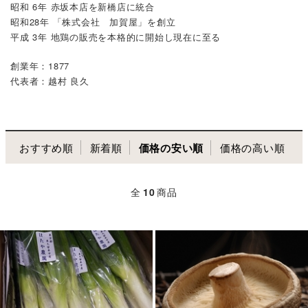
昭和 6年 赤坂本店を新橋店に統合
昭和28年 「株式会社 加賀屋」を創立
平成 3年 地鶏の販売を本格的に開始し現在に至る
創業年：1877
代表者：越村 良久
おすすめ順
新着順
価格の安い順
価格の高い順
全
10
商品