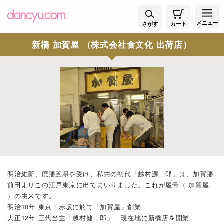
メニュー
さがす
カート
新橋 加賀屋 （株式会社食文化 出荷店）
明治維新、廃藩置県を受け、私共の初代「越村源二郎」は、加賀藩
前田よりこの江戸東京に出てまいりました。これが屋号（ 加賀屋
）の由来です。
明治10年 東京・赤坂に於て「加賀屋」創業
大正12年 三代当主「越村健二郎」 現在地に新橋店を開業