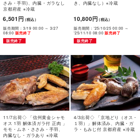
さみ・手羽)、内臓・ガラなし
き、内臓なし）※冷蔵
京都府産 ※冷蔵
6,501円
10,800円
（税込）
（税込）
販売期間：3/19 00:00 ～ 3/27
販売期間：'25/10/25 00:00 ～
08:00
'25/11/10 08:00
販売終了
販売終了
販売終了
販売終了
11/7出荷◇ 「信州黄金シャモ
4/3出荷◇ 「京地どり（オス・
オス 1羽 解体済ガラ付 正肉 」
１羽）」解体済み、内臓・ガ
モモ・ムネ・ささみ・手羽、
ラ・もみじ付 京都府産 ※冷蔵
内臓なし・ガラあり ※冷蔵