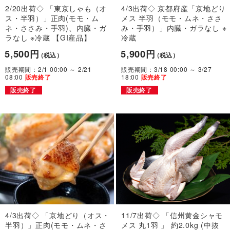
2/20出荷◇ 「東京しゃも（オ
4/3出荷◇ 京都府産「京地どり
ス・半羽）」正肉(モモ・ム
メス 半羽（モモ・ムネ・ささ
ネ・ささみ・手羽)、内臓・ガ
み・手羽）」内臓・ガラなし ※
ラなし ※冷蔵 【GI産品】
冷蔵
5,500円
5,900円
（税込）
（税込）
販売期間：2/1 00:00 ～ 2/21
販売期間：3/18 00:00 ～ 3/27
08:00
18:00
販売終了
販売終了
販売終了
販売終了
4/3出荷◇ 「京地どり（オス・
11/7出荷◇ 「信州黄金シャモ
半羽）」正肉(モモ・ムネ・さ
メス 丸1羽 」 約2.0kg (中抜