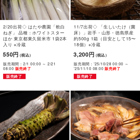
2/20出荷◇ はたや農園「軟白
11/7出荷◇ 「生しいたけ（菌
ねぎ」 品種：ホワイトスター
床）」岩手・山形・徳島県産
ほか 東京都東久留米市 1袋2本
約500g 1箱（目安として15〜
入り ※冷蔵
18個）※冷蔵
550円
3,200円
（税込）
（税込）
販売期間：2/1 00:00 ～ 2/21
販売期間：'25/10/28 00:00 ～
08:00
'25/11/10 08:00
販売終了
販売終了
販売終了
販売終了