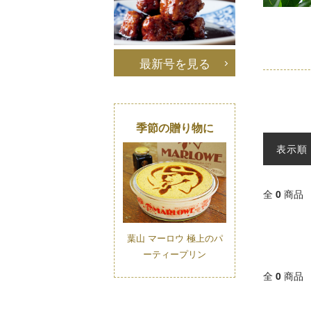
最新号を見る
季節の贈り物に
表示順
全
0
商品
葉山 マーロウ 極上のパ
ーティープリン
全
0
商品