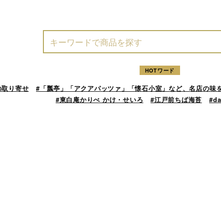
HOTワード
の取り寄せ
#「瓢亭」「アクアパッツァ」「懐石小室」など、名店の味
#東白庵かりべ かけ・せいろ
#江戸前ちば海苔
#d