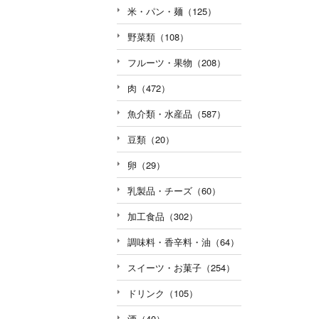
米・パン・麺（125）
野菜類（108）
フルーツ・果物（208）
肉（472）
魚介類・水産品（587）
豆類（20）
卵（29）
乳製品・チーズ（60）
加工食品（302）
調味料・香辛料・油（64）
スイーツ・お菓子（254）
ドリンク（105）
酒（40）