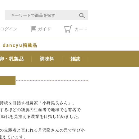
ログイン
ガイド
カート
dancyu掲載品
卵・乳製品
調味料
雑誌
持続を目指す桃農家「小野晃良さん」。
するほどの凄腕の生産者で地域でも有名で
新時代を見据える農業を目指し始めました。
の先駆者と言われる丹沢隆さんの元で学び小
迎えています。