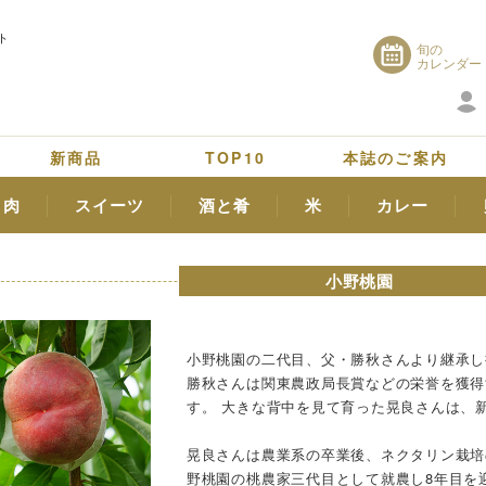
ト
旬の
カレンダー
新商品
TOP10
本誌のご案内
肉
スイーツ
酒と肴
米
カレー
小野桃園
小野桃園の二代目、父・勝秋さんより継承し
勝秋さんは関東農政局長賞などの栄誉を獲得
す。 大きな背中を見て育った晃良さんは、
晃良さんは農業系の卒業後、ネクタリン栽培
野桃園の桃農家三代目として就農し8年目を