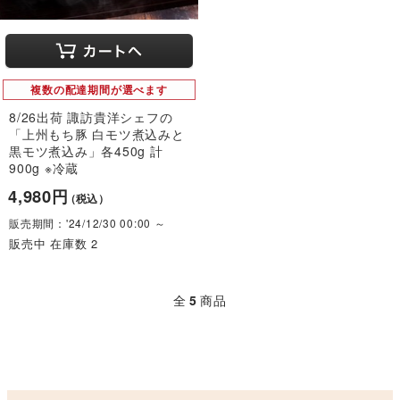
複数の配達期間が選べます
8/26出荷 諏訪貴洋シェフの
「上州もち豚 白モツ煮込みと
黒モツ煮込み」各450g 計
900g ※冷蔵
4,980円
（税込）
販売期間：'24/12/30 00:00 ～
販売中 在庫数 2
全
5
商品