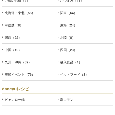
ご飯のお供（7）
おつまみ（11）
北海道・東北（56）
関東（64）
甲信越（8）
東海（24）
関西（22）
北陸（8）
中国（12）
四国（23）
九州・沖縄（39）
輸入食品（1）
季節イベント（76）
ペットフード（3）
dancyuレシピ
ピェンロー鍋
塩レモン