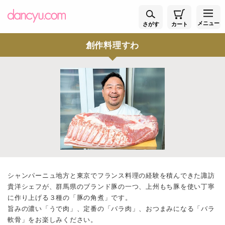
メニュー
さがす
カート
創作料理すわ
シャンパーニュ地方と東京でフランス料理の経験を積んできた諏訪
貴洋シェフが、群馬県のブランド豚の一つ、上州もち豚を使い丁寧
に作り上げる３種の「豚の角煮」です。
旨みの濃い「うで肉」、定番の「バラ肉」、おつまみになる「バラ
軟骨」をお楽しみください。