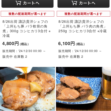
複数の配達期間が選べます
複数の配達期間が選べます
8/26出荷 諏訪貴洋シェフの
8/26出荷 諏訪貴洋シェフの
「上州もち豚 バラ軟骨の角
「上州もち豚 バラ肉の角煮」
煮」300g コシヒカリ3合付 ※
250g コシヒカリ3合付 ※冷蔵
冷蔵
4,800円
6,100円
（税込）
（税込）
販売期間：'24/12/30 00:00 ～
販売期間：'24/12/30 00:00 ～
販売中 在庫数 2
販売中 在庫数 2