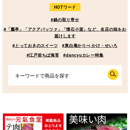
HOTワード
#鍋の取り寄せ
#「瓢亭」「アクアパッツァ」「懐石小室」など、名店の味をお
届けします
#とっておきのスイーツ
#東白庵かりべ かけ・せいろ
#江戸前ちば海苔
#dancyuカレー特集