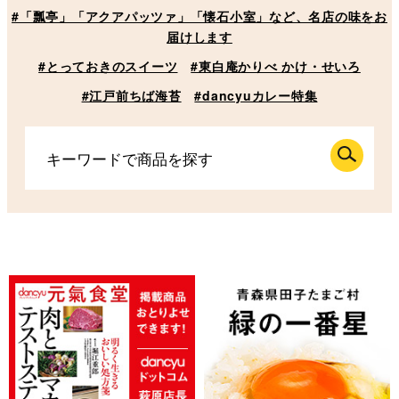
#「瓢亭」「アクアパッツァ」「懐石小室」など、名店の味をお
届けします
#とっておきのスイーツ
#東白庵かりべ かけ・せいろ
#江戸前ちば海苔
#dancyuカレー特集